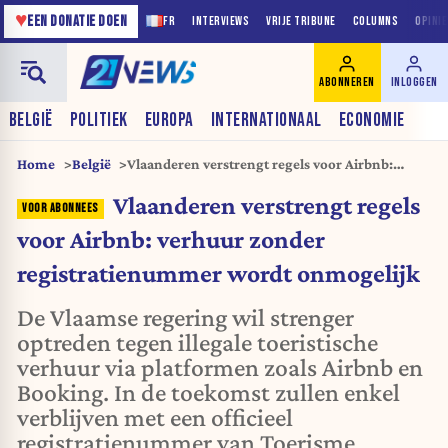
♥
EEN DONATIE DOEN
FR
INTERVIEWS
VRIJE TRIBUNE
COLUMNS
OPINI
ABONNEREN
INLOGGEN
BELGIË
POLITIEK
EUROPA
INTERNATIONAAL
ECONOMIE
Home
België
Vlaanderen verstrengt regels voor Airbnb:
verhuur zonder registratienummer wordt
Vlaanderen verstrengt regels
onmogelijk
voor Airbnb: verhuur zonder
registratienummer wordt onmogelijk
De Vlaamse regering wil strenger
optreden tegen illegale toeristische
verhuur via platformen zoals Airbnb en
Booking. In de toekomst zullen enkel
verblijven met een officieel
registratienummer van Toerisme