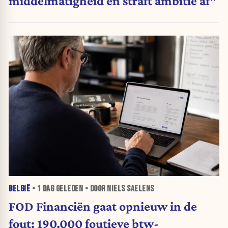
middelmatigheid en straft ambitie af"
BELGIË
•
1 DAG
GELEDEN • DOOR NIELS SAELENS
FOD Financiën gaat opnieuw in de
fout: 190.000 foutieve btw-