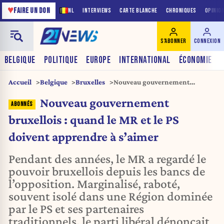
♥
FAIRE UN DON
NL
INTERVIEWS
CARTE BLANCHE
CHRONIQUES
OPINIO
S'ABONNER
CONNEXION
BELGIQUE
POLITIQUE
EUROPE
INTERNATIONAL
ÉCONOMIE
Accueil
Belgique
Bruxelles
Nouveau gouvernement
bruxellois : quand le MR et le PS
Nouveau gouvernement
doivent apprendre à s’aimer
bruxellois : quand le MR et le PS
doivent apprendre à s’aimer
Pendant des années, le MR a regardé le
pouvoir bruxellois depuis les bancs de
l’opposition. Marginalisé, raboté,
souvent isolé dans une Région dominée
par le PS et ses partenaires
traditionnels, le parti libéral dénonçait