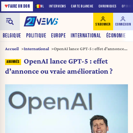
♥
FAIRE UN DON
NL
INTERVIEWS
CARTE BLANCHE
CHRONIQUES
OPINIO
S'ABONNER
CONNEXION
BELGIQUE
POLITIQUE
EUROPE
INTERNATIONAL
ÉCONOMIE
Accueil
International
OpenAI lance GPT-5 : effet d’annonce
ou vraie amélioration ?
OpenAI lance GPT-5 : effet
d’annonce ou vraie amélioration ?