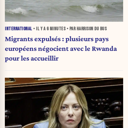
INTERNATIONAL
• IL Y A
6 MINUTES
• PAR HARRISON DU BUS
Migrants expulsés : plusieurs pays
européens négocient avec le Rwanda
pour les accueillir