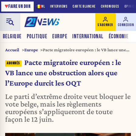
♥
FAIRE UN DON
NL
INTERVIEWS
CARTE BLANCHE
CHRONIQUES
OPINIO
S'ABONNER
CONNEXION
BELGIQUE
POLITIQUE
EUROPE
INTERNATIONAL
ÉCONOMIE
Accueil
Europe
Pacte migratoire européen : le VB lance une
obstruction alors que l’Europe durcit les OQT
Pacte migratoire européen : le
VB lance une obstruction alors que
l’Europe durcit les OQT
Le parti d’extrême droite veut bloquer le
vote belge, mais les règlements
européens s’appliqueront de toute
façon le 12 juin.