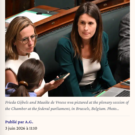
Frieda Gijbels and Maaike de Vreese nva pictured at the plenary session of
the Chamber at the federal parliament, in Brussels, Belgium. Photo
Werner Lerooy
Publié par
A.G.
3 juin 2026 à 11:10