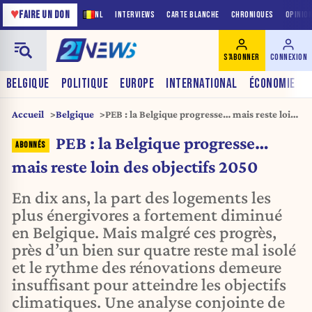
♥
FAIRE UN DON
NL
INTERVIEWS
CARTE BLANCHE
CHRONIQUES
OPINIO
S'ABONNER
CONNEXION
BELGIQUE
POLITIQUE
EUROPE
INTERNATIONAL
ÉCONOMIE
Accueil
Belgique
PEB : la Belgique progresse… mais reste loin
des objectifs 2050
PEB : la Belgique progresse…
mais reste loin des objectifs 2050
En dix ans, la part des logements les
plus énergivores a fortement diminué
en Belgique. Mais malgré ces progrès,
près d’un bien sur quatre reste mal isolé
et le rythme des rénovations demeure
insuffisant pour atteindre les objectifs
climatiques. Une analyse conjointe de