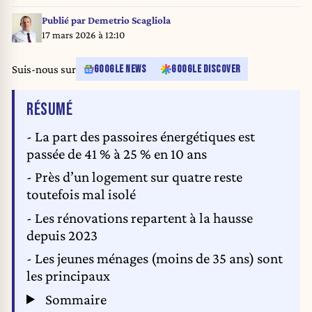
real estate company on a house in Kortrijk, Thursday 15 January 2015.
BELGA PHOTO BENOIT DOPPAGNE
Publié par
Demetrio Scagliola
17 mars 2026 à 12:10
Suis-nous sur
GOOGLE NEWS
GOOGLE DISCOVER
DE L'ARTICLE
RÉSUMÉ
- La part des passoires énergétiques est
passée de 41 % à 25 % en 10 ans
- Près d’un logement sur quatre reste
toutefois mal isolé
- Les rénovations repartent à la hausse
depuis 2023
- Les jeunes ménages (moins de 35 ans) sont
les principaux
Sommaire