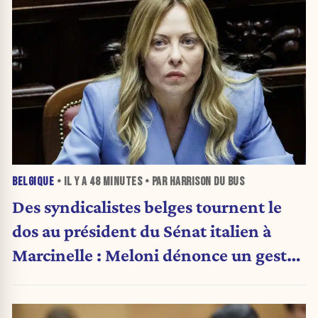
BELGIQUE
• IL Y A
48 MINUTES
• PAR HARRISON DU BUS
Des syndicalistes belges tournent le
dos au président du Sénat italien à
Marcinelle : Meloni dénonce un geste
« honteux »