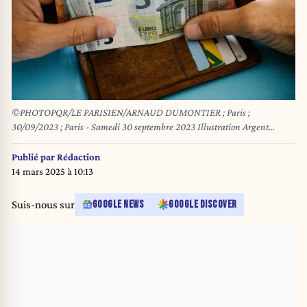
©PHOTOPQR/LE PARISIEN/ARNAUD DUMONTIER ; Paris ;
30/09/2023 ; Paris - Samedi 30 septembre 2023 Illustration Argent
Liquide - Billets © Arnaud Dumontier pour Le Parisien STOCK
PICTURES - MONEY / PURCHASING POWER *** Local Caption ***
Publié par
Rédaction
Illustration Argent Liquide
14 mars 2025 à 10:13
Suis-nous sur
GOOGLE NEWS
GOOGLE DISCOVER