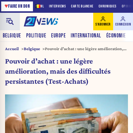
♥
FAIRE UN DON
NL
INTERVIEWS
CARTE BLANCHE
CHRONIQUES
OPINIO
S'ABONNER
CONNEXION
BELGIQUE
POLITIQUE
EUROPE
INTERNATIONAL
ÉCONOMIE
Accueil
Belgique
Pouvoir d’achat : une légère amélioration,
mais des difficultés persistantes (Test-
Pouvoir d’achat : une légère
Achats)
amélioration, mais des difficultés
persistantes (Test-Achats)