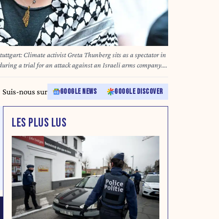
gart: Climate activist Greta Thunberg sits as a spectator in
ring a trial for an attack against an Israeli arms company.
al. According to the indictment, they broke into an Israeli arms
ventory, sprayed the walls and caused millions in damage.
Suis-nous sur
GOOGLE NEWS
GOOGLE DISCOVER
LES PLUS LUS