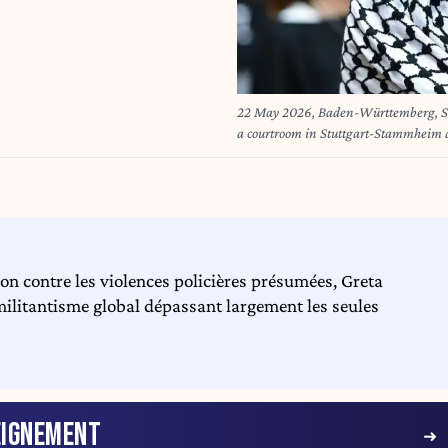
22 May 2026, Baden-Württemberg, Stutt
a courtroom in Stuttgart-Stammheim du
Five pro-Palestine activists are on tri
company in Ulm at night, destroyed in
Photo: Bernd Weißbrod/dpa
on contre les violences policières présumées, Greta
ilitantisme global dépassant largement les seules
EIGNEMENT