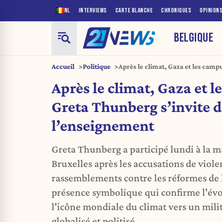
NL
INTERVIEWS
CARTE BLANCHE
CHRONIQUES
OPINION
BELGIQUE
Accueil
Politique
Après le climat, Gaza et les camp
dans la crise de l’enseignement
Après le climat, Gaza et 
Greta Thunberg s’invite da
l’enseignement
Greta Thunberg a participé lundi à la m
Bruxelles après les accusations de viole
rassemblements contre les réformes de
présence symbolique qui confirme l'évol
l'icône mondiale du climat vers un mili
globalisé et politisé.