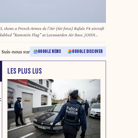
, shows a French Armee de l'Air (Air force) Rafale F4 aircraft
dubbed "Ramstein Flag" at Leeuwarden Air Base. JOHN
Suis-nous sur
GOOGLE NEWS
GOOGLE DISCOVER
LES PLUS LUS
: