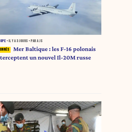
ROPE
• IL Y A
3 JOURS
• PAR A JS
Mer Baltique : les F-16 polonais
nterceptent un nouvel Il-20M russe