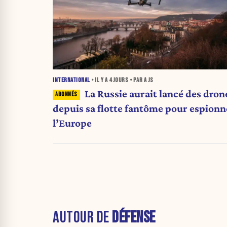
INTERNATIONAL
• IL Y A
4 JOURS
• PAR A JS
La Russie aurait lancé des dron
depuis sa flotte fantôme pour espionn
l’Europe
AUTOUR DE
DÉFENSE