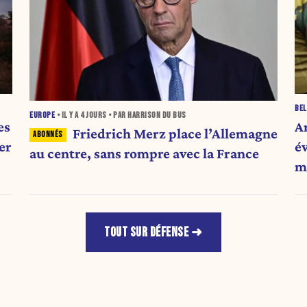
BEL
EUROPE
• IL Y A
4 JOURS
• PAR HARRISON DU BUS
es
A
Friedrich Merz place l’Allemagne
er
é
au centre, sans rompre avec la France
mi
TOUT SUR DÉFENSE