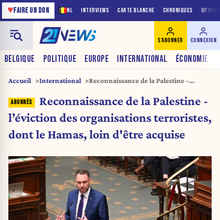
♥
FAIRE UN DON
NL
INTERVIEWS
CARTE BLANCHE
CHRONIQUES
OPINIO
S'ABONNER
CONNEXION
BELGIQUE
POLITIQUE
EUROPE
INTERNATIONAL
ÉCONOMIE
Accueil
International
Reconnaissance de la Palestine –
l’éviction des organisations terroristes,
Reconnaissance de la Palestine -
dont le Hamas, loin d’être acquise
l’éviction des organisations terroristes,
dont le Hamas, loin d'être acquise