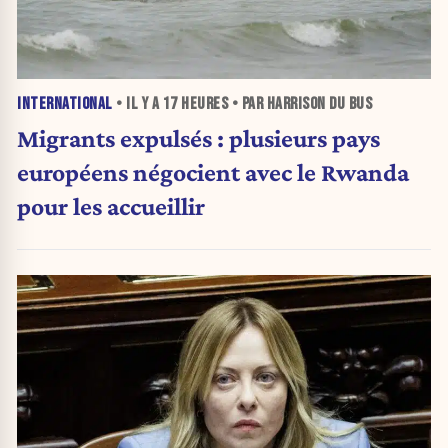
INTERNATIONAL
• IL Y A
17 HEURES
• PAR HARRISON DU BUS
Migrants expulsés : plusieurs pays
européens négocient avec le Rwanda
pour les accueillir