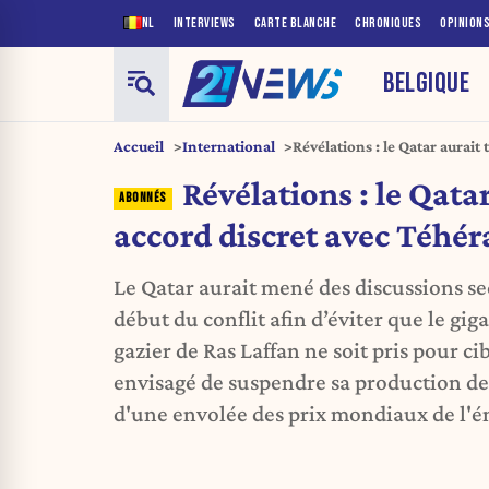
NL
INTERVIEWS
CARTE BLANCHE
CHRONIQUES
OPINION
BELGIQUE
Accueil
International
Révélations : le Qatar aurait
Téhéran
Révélations : le Qata
accord discret avec Téhér
Le Qatar aurait mené des discussions sec
début du conflit afin d’éviter que le g
gazier de Ras Laffan ne soit pris pour c
envisagé de suspendre sa production de 
d'une envolée des prix mondiaux de l'é