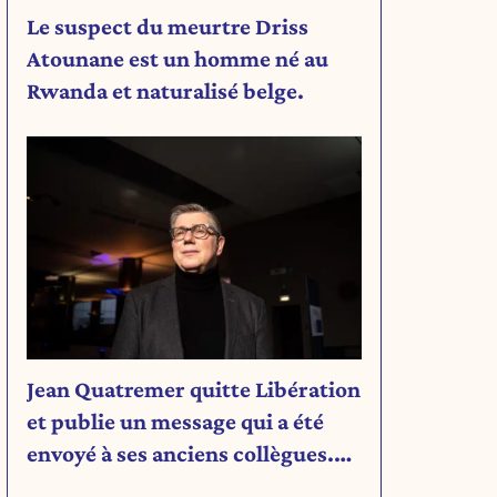
Le suspect du meurtre Driss
Atounane est un homme né au
Rwanda et naturalisé belge.
Jean Quatremer quitte Libération
et publie un message qui a été
envoyé à ses anciens collègues.
Découvrez son message.