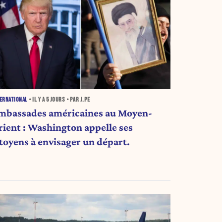
ERNATIONAL
• IL Y A
5 JOURS
• PAR J.PE
mbassades américaines au Moyen-
rient : Washington appelle ses
itoyens à envisager un départ.