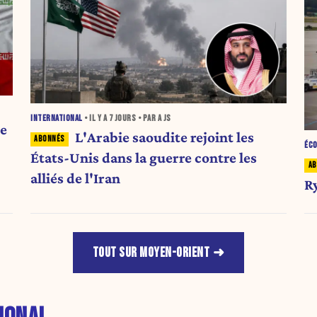
INTERNATIONAL
• IL Y A
7 JOURS
• PAR A JS
ne
L'Arabie saoudite rejoint les
ÉC
États-Unis dans la guerre contre les
alliés de l'Iran
R
TOUT SUR MOYEN-ORIENT