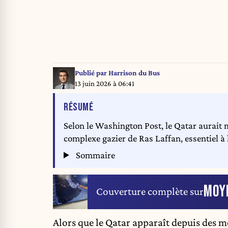
Publié par
Harrison du Bus
13 juin 2026 à 06:41
DE L'ARTICLE
RÉSUMÉ
Selon le Washington Post, le Qatar aurait 
complexe gazier de Ras Laffan, essentiel 
Sommaire
MOY
Couverture complète sur
Alors que le Qatar apparaît depuis des 