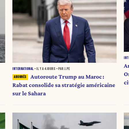
INT
A
INTERNATIONAL
• IL Y A
4 JOURS
• PAR J.PE
O
Autoroute Trump au Maroc :
c
Rabat consolide sa stratégie américaine
sur le Sahara