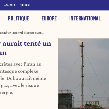
S
ANALYSES
PODCAST
POLITIQUE
EUROPE
INTERNATIONAL
 tenté un accord discret avec
r aurait tenté un
an
rètes avec l’Iran au
igantesque complexe
ible. Doha aurait même
gaz, avec le risque
nergie.