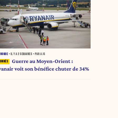
ONOMIE
• IL Y A
2 SEMAINES
• PAR A JS
Guerre au Moyen-Orient :
yanair voit son bénéfice chuter de 34%