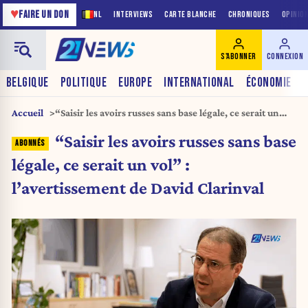
♥
FAIRE UN DON
NL
INTERVIEWS
CARTE BLANCHE
CHRONIQUES
OPINIO
S'ABONNER
CONNEXION
BELGIQUE
POLITIQUE
EUROPE
INTERNATIONAL
ÉCONOMIE
Accueil
“Saisir les avoirs russes sans base légale, ce serait un
vol” : l’avertissement de David Clarinval
“Saisir les avoirs russes sans base
légale, ce serait un vol” :
l’avertissement de David Clarinval