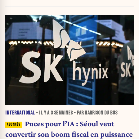
INTERNATIONAL
• IL Y A
3 SEMAINES
• PAR HARRISON DU BUS
Puces pour l’IA : Séoul veut
convertir son boom fiscal en puissance