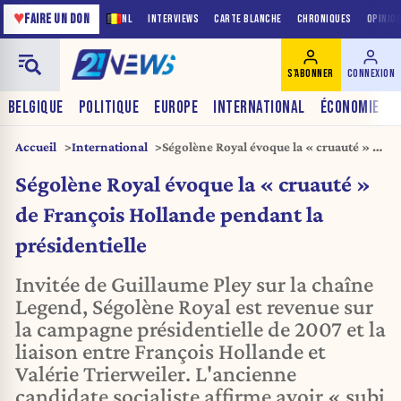
♥
FAIRE UN DON
NL
INTERVIEWS
CARTE BLANCHE
CHRONIQUES
OPINIO
S'ABONNER
CONNEXION
BELGIQUE
POLITIQUE
EUROPE
INTERNATIONAL
ÉCONOMIE
Accueil
International
Ségolène Royal évoque la « cruauté » de
François Hollande pendant la
Ségolène Royal évoque la « cruauté »
présidentielle
de François Hollande pendant la
présidentielle
Invitée de Guillaume Pley sur la chaîne
Legend, Ségolène Royal est revenue sur
la campagne présidentielle de 2007 et la
liaison entre François Hollande et
Valérie Trierweiler. L'ancienne
candidate socialiste affirme avoir « subi