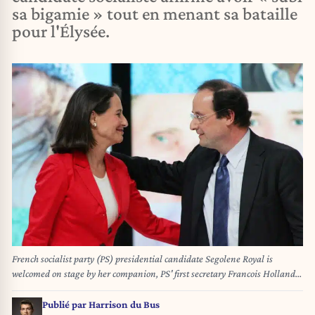
sa bigamie » tout en menant sa bataille
pour l'Élysée.
French socialist party (PS) presidential candidate Segolene Royal is
welcomed on stage by her companion, PS' first secretary Francois Hollande,
29 March 2007 in a meeting in Limoges, at the end of a campaign trip in
central France. AFP PHOTO PIERRE ANDRIEU PIERRE ANDRIEU / AFP
Publié par
Harrison du Bus