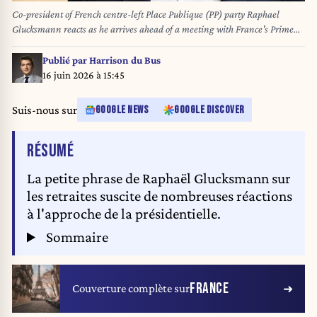
Co-president of French centre-left Place Publique (PP) party Raphael
Glucksmann reacts as he arrives ahead of a meeting with France's Prime
Minister as part of political consultations at the Hotel de Matignon in
Paris, on September 2, 2025, a week before the French National Assembly's
Publié par
Harrison du Bus
vote of confidence. Bertrand GUAY / AFP
16 juin 2026 à 15:45
Suis-nous sur
GOOGLE NEWS
GOOGLE DISCOVER
DE L'ARTICLE
RÉSUMÉ
La petite phrase de Raphaël Glucksmann sur
les retraites suscite de nombreuses réactions
à l'approche de la présidentielle.
Sommaire
FRANCE
Couverture complète sur