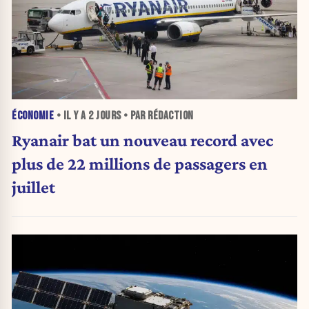
ÉCONOMIE
• IL Y A
2 JOURS
• PAR RÉDACTION
Ryanair bat un nouveau record avec
plus de 22 millions de passagers en
juillet