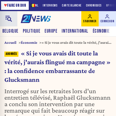
♥
FAIRE UN DON
NL
INTERVIEWS
CARTE BLANCHE
CHRONIQUES
OPINIO
S'ABONNER
CONNEXION
BELGIQUE
POLITIQUE
EUROPE
INTERNATIONAL
ÉCONOMIE
Accueil
Économie
« Si je vous avais dit toute la vérité, j'aurais
flingué ma campagne » : la confidence
« Si je vous avais dit toute la
embarrassante de Glucksmann
vérité, j'aurais flingué ma campagne »
: la confidence embarrassante de
Glucksmann
Interrogé sur les retraites lors d'un
entretien télévisé, Raphaël Glucksmann
a conclu son intervention par une
remarque qui fait beaucoup réagir sur