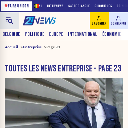
♥
FAIRE UN DON
NL
INTERVIEWS
CARTE BLANCHE
CHRONIQUES
OPINIO
S'ABONNER
CONNEXION
BELGIQUE
POLITIQUE
EUROPE
INTERNATIONAL
ÉCONOMIE
Accueil
Entreprise
Page 23
TOUTES LES NEWS ENTREPRISE - PAGE 23