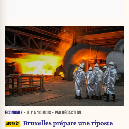
ÉCONOMIE
• IL Y A
10 MOIS
• PAR RÉDACTION
Bruxelles prépare une riposte