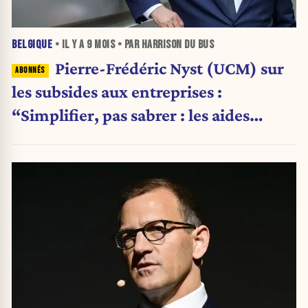
BELGIQUE
• IL Y A
9 MOIS
• PAR HARRISON DU BUS
Pierre-Frédéric Nyst (UCM) sur
les subsides aux entreprises :
“Simplifier, pas sabrer : les aides
doivent cibler ceux qui en ont
vraiment besoin”