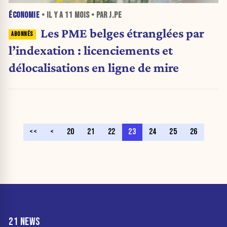
ÉCONOMIE
• IL Y A
11 MOIS
• PAR J.PE
Les PME belges étranglées par
l’indexation : licenciements et
délocalisations en ligne de mire
<<
<
20
21
22
23
24
25
26
21 NEWS