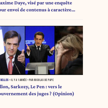
axime Daye, visé par une enquête
our envoi de contenus à caractère
exuel à des mineurs
UXELLES
• IL Y A
1 ANNÉE
• PAR NICOLAS DE PAPE
llon, Sarkozy, Le Pen : vers le
ouvernement des juges ? (Opinion)