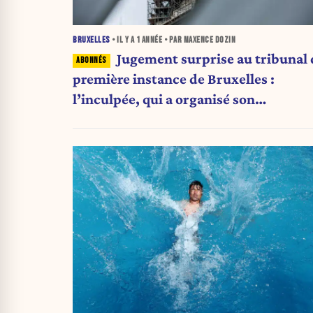
BRUXELLES
• IL Y A
1 ANNÉE
• PAR MAXENCE DOZIN
Jugement surprise au tribunal 
première instance de Bruxelles :
l’inculpée, qui a organisé son
insolvabilité, n’est pas poursuivie