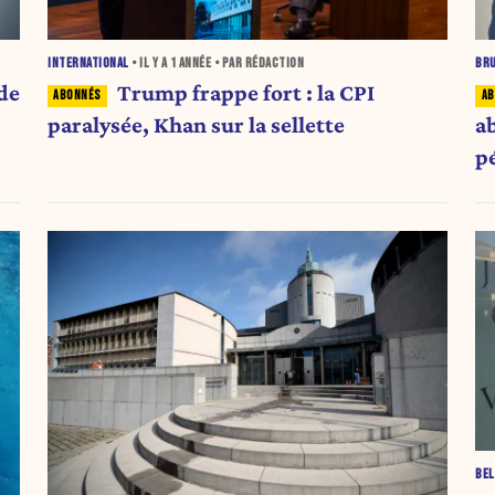
INTERNATIONAL
• IL Y A
1 ANNÉE
• PAR RÉDACTION
BR
de
Trump frappe fort : la CPI
paralysée, Khan sur la sellette
ab
p
BEL