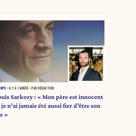
ROPE
• IL Y A
1 ANNÉE
• PAR RÉDACTION
ouis Sarkozy : « Mon père est innocent
 je n’ai jamais été aussi fier d’être son
ls »