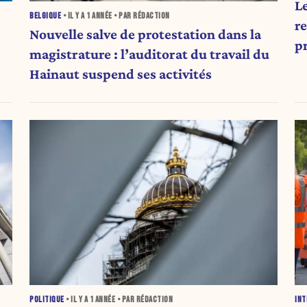
L
BELGIQUE
• IL Y A
1 ANNÉE
• PAR RÉDACTION
r
Nouvelle salve de protestation dans la
p
magistrature : l’auditorat du travail du
al
Hainaut suspend ses activités
POLITIQUE
• IL Y A
1 ANNÉE
• PAR RÉDACTION
INT