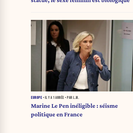
statue, le sexe féminin est biologique
EUROPE
• IL Y A
1 ANNÉE
• PAR L.M.
Marine Le Pen inéligible : séisme
politique en France