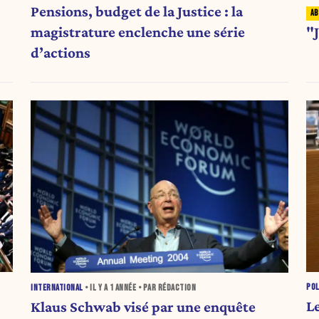
Pensions, budget de la Justice : la
magistrature enclenche une série
"J
d’actions
POL
INTERNATIONAL
• IL Y A
1 ANNÉE
• PAR RÉDACTION
L
Klaus Schwab visé par une enquête