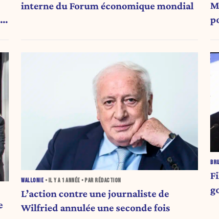
M
interne du Forum économique mondial
p
s
BR
Fi
WALLONIE
• IL Y A
1 ANNÉE
• PAR RÉDACTION
g
L’action contre une journaliste de
e
Wilfried annulée une seconde fois