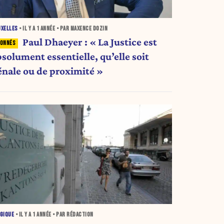
UXELLES
• IL Y A
1 ANNÉE
• PAR MAXENCE DOZIN
Paul Dhaeyer : « La Justice est
solument essentielle, qu’elle soit
énale ou de proximité »
GIQUE
• IL Y A
1 ANNÉE
• PAR RÉDACTION