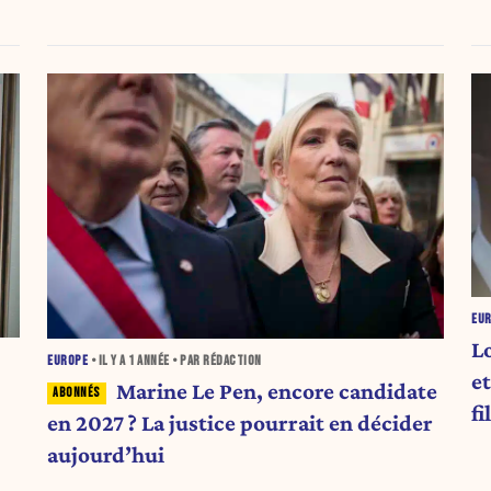
EU
L
EUROPE
• IL Y A
1 ANNÉE
• PAR RÉDACTION
et
Marine Le Pen, encore candidate
fi
en 2027 ? La justice pourrait en décider
aujourd’hui