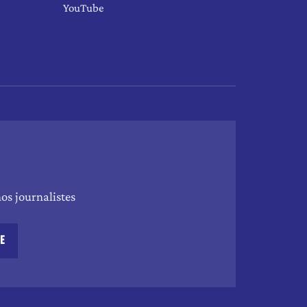
YouTube
os journalistes
RE