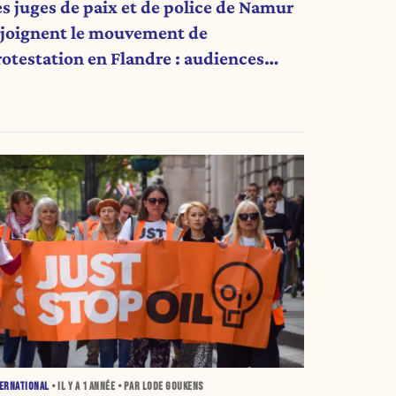
es juges de paix et de police de Namur
ejoignent le mouvement de
rotestation en Flandre : audiences
légées, dossiers reportés
ERNATIONAL
• IL Y A
1 ANNÉE
• PAR LODE GOUKENS