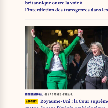
britannique ouvre la voie à
l’interdiction des transgenres dans les
compétitions féminines
INTERNATIONAL
• IL Y A
1 ANNÉE
• PAR A.G.
Royaume-Uni : la Cour suprêm