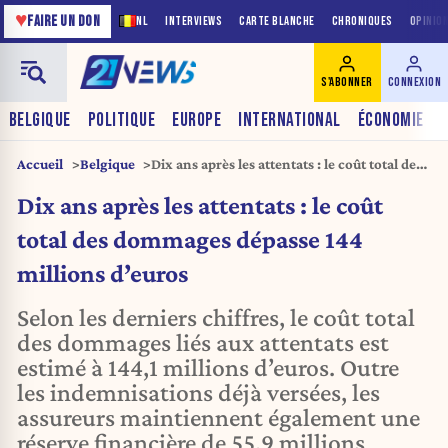
♥
FAIRE UN DON
NL
INTERVIEWS
CARTE BLANCHE
CHRONIQUES
OPINIO
S'ABONNER
CONNEXION
BELGIQUE
POLITIQUE
EUROPE
INTERNATIONAL
ÉCONOMIE
Accueil
Belgique
Dix ans après les attentats : le coût total des
dommages dépasse 144 millions d’euros
Dix ans après les attentats : le coût
total des dommages dépasse 144
millions d’euros
Selon les derniers chiffres, le coût total
des dommages liés aux attentats est
estimé à 144,1 millions d’euros. Outre
les indemnisations déjà versées, les
assureurs maintiennent également une
réserve financière de 55,9 millions