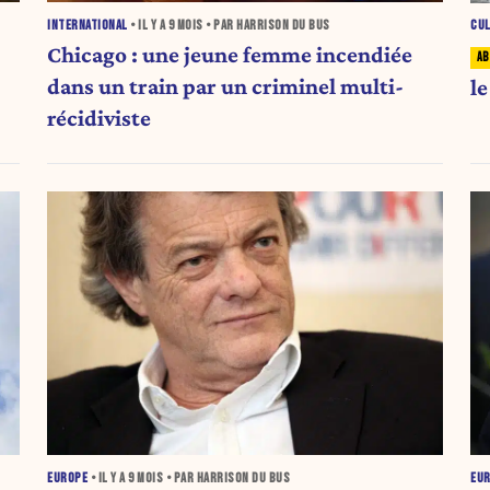
INTERNATIONAL
• IL Y A
9 MOIS
• PAR HARRISON DU BUS
CU
Chicago : une jeune femme incendiée
dans un train par un criminel multi-
l
récidiviste
EUROPE
• IL Y A
9 MOIS
• PAR HARRISON DU BUS
EU