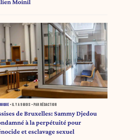
ulien Moinil
GIQUE
• IL Y A
9 MOIS
• PAR RÉDACTION
ssises de Bruxelles: Sammy Djedou
ondamné à la perpétuité pour
énocide et esclavage sexuel