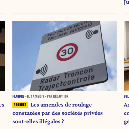
J
FLANDRE
• IL Y A
9 MOIS
• PAR RÉDACTION
BEL
es
Les amendes de roulage
A
constatées par des sociétés privées
c
sont-elles illégales ?
g