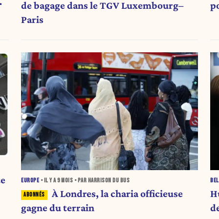
de bagage dans le TGV Luxembourg–
p
Paris
te
EUROPE
• IL Y A
9 MOIS
• PAR HARRISON DU BUS
BEL
À Londres, la charia officieuse
H
gagne du terrain
d