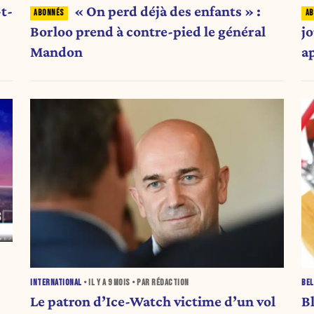
t-
« On perd déjà des enfants » :
Borloo prend à contre-pied le général
j
Mandon
ap
INTERNATIONAL
• IL Y A
9 MOIS
• PAR RÉDACTION
BEL
Le patron d’Ice-Watch victime d’un vol
B