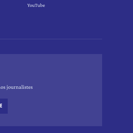
YouTube
os journalistes
RE