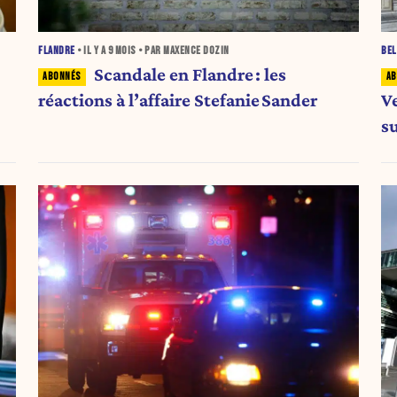
FLANDRE
• IL Y A
9 MOIS
• PAR MAXENCE DOZIN
BEL
Scandale en Flandre : les
réactions à l’affaire Stefanie Sander
V
s