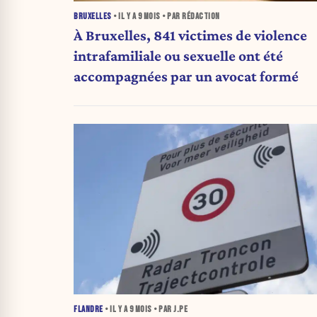
BRUXELLES
• IL Y A
9 MOIS
• PAR RÉDACTION
À Bruxelles, 841 victimes de violence
intrafamiliale ou sexuelle ont été
accompagnées par un avocat formé
FLANDRE
• IL Y A
9 MOIS
• PAR J.PE