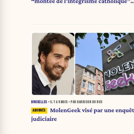
“montée de l’intégrisme catholique”
dans les prisons françaises
BRUXELLES
• IL Y A
9 MOIS
• PAR HARRISON DU BUS
MolenGeek visé par une enquê
judiciaire