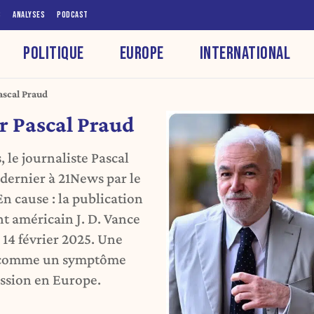
S
ANALYSES
PODCAST
POLITIQUE
EUROPE
INTERNATIONAL
ascal Praud
r Pascal Praud
 le journaliste Pascal
 dernier à 21News par le
n cause : la publication
nt américain J. D. Vance
14 février 2025. Une
ée comme un symptôme
ession en Europe.