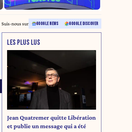
Suis-nous sur
GOOGLE NEWS
GOOGLE DISCOVER
LES PLUS LUS
Jean Quatremer quitte Libération
et publie un message qui a été