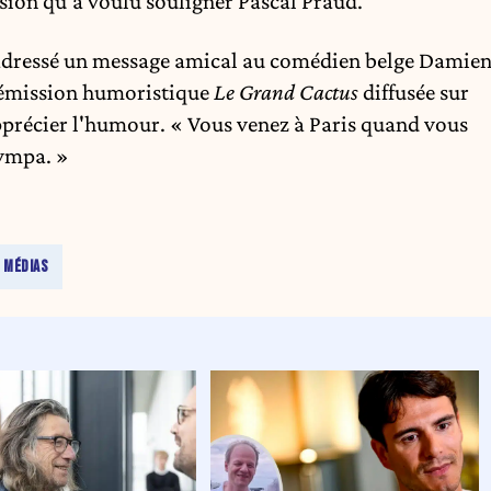
nsion qu’a voulu souligner Pascal Praud.
a adressé un message amical au comédien belge Damie
l’émission humoristique
Le Grand Cactus
diffusée sur
pprécier l'humour. « Vous venez à Paris quand vous
 sympa. »
MÉDIAS