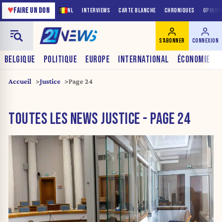
♥
FAIRE UN DON
NL
INTERVIEWS
CARTE BLANCHE
CHRONIQUES
OPINIO
S'ABONNER
CONNEXION
BELGIQUE
POLITIQUE
EUROPE
INTERNATIONAL
ÉCONOMIE
Accueil
Justice
Page 24
TOUTES LES NEWS JUSTICE - PAGE 24