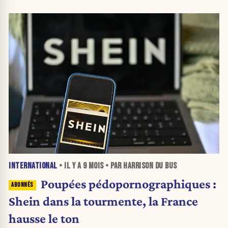
INTERNATIONAL
• IL Y A
9 MOIS
• PAR HARRISON DU BUS
Poupées pédopornographiques :
Shein dans la tourmente, la France
hausse le ton