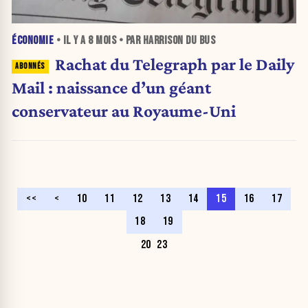
ÉCONOMIE
• IL Y A
8 MOIS
• PAR HARRISON DU BUS
Rachat du Telegraph par le Daily
Mail : naissance d’un géant
conservateur au Royaume-Uni
<<
<
10
11
12
13
14
15
16
17
18
19
20
23