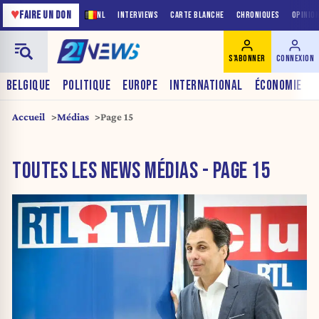
♥
FAIRE UN DON
NL
INTERVIEWS
CARTE BLANCHE
CHRONIQUES
OPINIO
S'ABONNER
CONNEXION
BELGIQUE
POLITIQUE
EUROPE
INTERNATIONAL
ÉCONOMIE
Accueil
Médias
Page 15
TOUTES LES NEWS MÉDIAS - PAGE 15