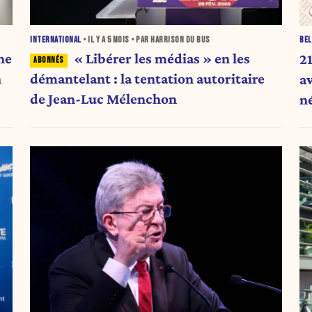
INTERNATIONAL
• IL Y A
5 MOIS
• PAR HARRISON DU BUS
BEL
ne
« Libérer les médias » en les
2
n
démantelant : la tentation autoritaire
a
de Jean-Luc Mélenchon
n