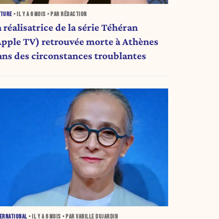
LTURE
• IL Y A
6 MOIS
• PAR RÉDACTION
 réalisatrice de la série Téhéran
Apple TV) retrouvée morte à Athènes
ans des circonstances troublantes
ERNATIONAL
• IL Y A
6 MOIS
• PAR VANILLE DUJARDIN