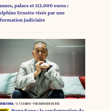
annes, palace et 112.000 euros :
elphine Ernotte visée par une
nformation judiciaire
ERNATIONAL
• IL Y A
6 MOIS
• PAR HARRISON DU BUS
Hong Kong : la condamnation de