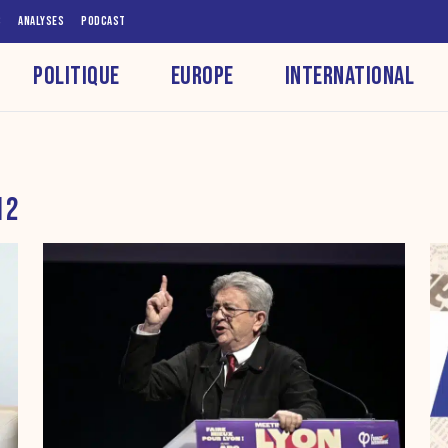
S
ANALYSES
PODCAST
POLITIQUE
EUROPE
INTERNATIONAL
12