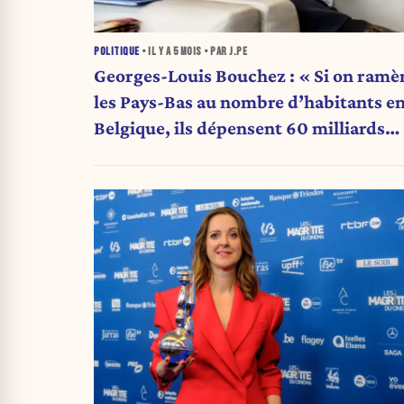
POLITIQUE
• IL Y A
5 MOIS
• PAR J.PE
Georges-Louis Bouchez : « Si on ramè
les Pays-Bas au nombre d’habitants e
Belgique, ils dépensent 60 milliards
d’euros de moins que nous chaque
année »