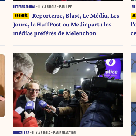
INTERNATIONAL
• IL Y A
5 MOIS
• PAR J.PE
INT
Reporterre, Blast, Le Média, Les
Jours, le HuffPost ou Mediapart : les
l’
médias préférés de Mélenchon
c
BRUXELLES
• IL Y A
6 MOIS
• PAR RÉDACTION