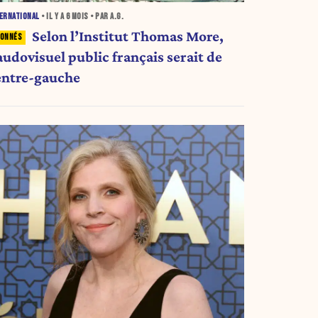
ERNATIONAL
• IL Y A
6 MOIS
• PAR A.G.
Selon l’Institut Thomas More,
audovisuel public français serait de
entre-gauche