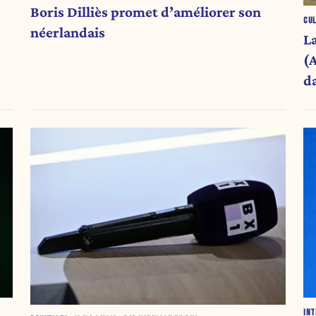
Boris Dilliès promet d’améliorer son
CU
néerlandais
La
(
d
INT