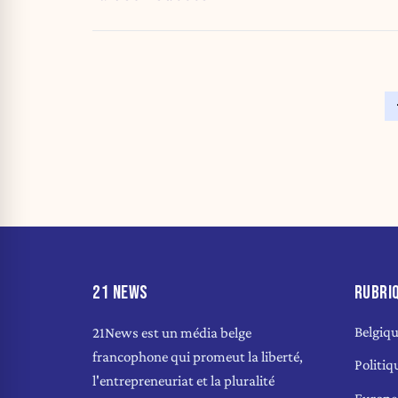
21 NEWS
RUBRI
Belgiq
21News est un média belge
francophone qui promeut la liberté,
Politiq
l'entrepreneuriat et la pluralité