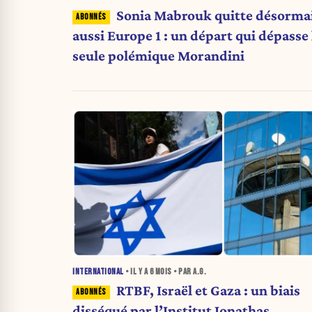
Sonia Mabrouk quitte désorma
aussi Europe 1 : un départ qui dépasse 
seule polémique Morandini
INTERNATIONAL
• IL Y A
6 MOIS
• PAR A.G.
RTBF, Israël et Gaza : un biais
disséqué par l’Institut Jonathas