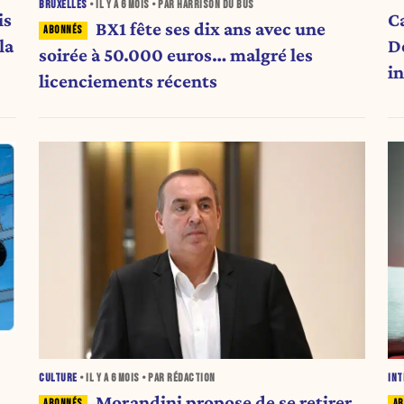
BRUXELLES
• IL Y A
6 MOIS
• PAR HARRISON DU BUS
is
C
BX1 fête ses dix ans avec une
la
D
soirée à 50.000 euros… malgré les
i
licenciements récents
CULTURE
• IL Y A
6 MOIS
• PAR RÉDACTION
INT
Morandini propose de se retirer