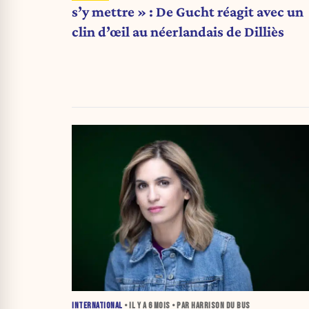
s’y mettre » : De Gucht réagit avec un
clin d’œil au néerlandais de Dilliès
INTERNATIONAL
• IL Y A
6 MOIS
• PAR HARRISON DU BUS