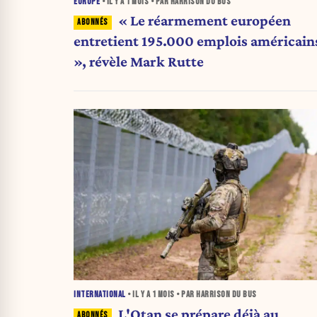
EUROPE
• IL Y A
1 MOIS
• PAR HARRISON DU BUS
« Le réarmement européen
entretient 195.000 emplois américain
», révèle Mark Rutte
INTERNATIONAL
• IL Y A
1 MOIS
• PAR HARRISON DU BUS
L'Otan se prépare déjà au