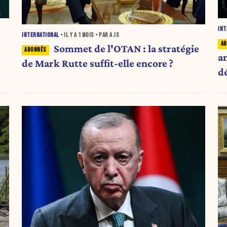
INT
INTERNATIONAL
• IL Y A
1 MOIS
• PAR A JS
Sommet de l'OTAN : la stratégie
a
de Mark Rutte suffit-elle encore ?
d