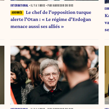
INTERNATIONAL
• IL Y A
1 MOIS
• PAR HARRISON DU BUS
EU
Le chef de l'opposition turque
K
alerte l'Otan : « Le régime d'Erdoğan
v
menace aussi ses alliés »
s