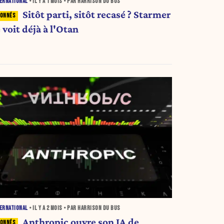
ERNATIONAL
• IL Y A
1 MOIS
• PAR HARRISON DU BUS
Sitôt parti, sitôt recasé ? Starmer
 voit déjà à l'Otan
ERNATIONAL
• IL Y A
2 MOIS
• PAR HARRISON DU BUS
Anthropic ouvre son IA de