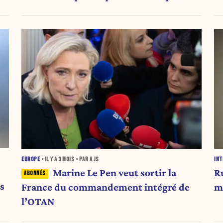
EUROPE
• IL Y A
3 MOIS
• PAR A JS
INT
Marine Le Pen veut sortir la
R
s
France du commandement intégré de
m
l’OTAN