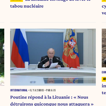
tabou nucléaire
cy
v
c
EU
i
INTERNATIONAL
• IL Y A
2 MOIS
• PAR A JS
t
Poutine répond à la Lituanie : « Nous
détruirons quiconque nous attaquera »