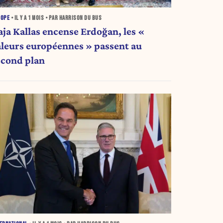
ROPE
• IL Y A
1 MOIS
• PAR HARRISON DU BUS
aja Kallas encense Erdoğan, les «
aleurs européennes » passent au
econd plan