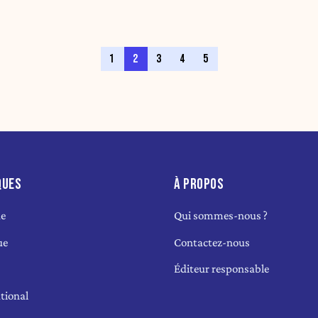
1
2
3
4
5
QUES
À PROPOS
ue
Qui sommes-nous ?
ue
Contactez-nous
Éditeur responsable
tional