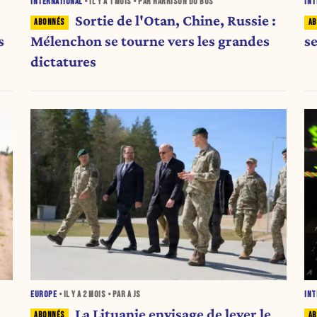
INTERNATIONAL
• IL Y A
1 MOIS
• PAR HARRISON DU BUS
INT
Sortie de l'Otan, Chine, Russie :
s
Mélenchon se tourne vers les grandes
se
dictatures
EUROPE
• IL Y A
2 MOIS
• PAR A JS
INT
La Lituanie envisage de lever le