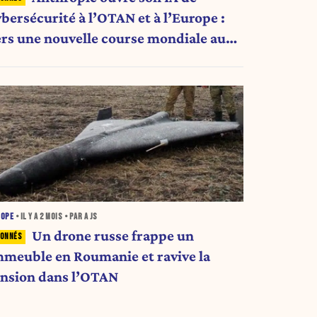
bersécurité à l’OTAN et à l’Europe :
ers une nouvelle course mondiale aux
yberarmes ?
ROPE
• IL Y A
2 MOIS
• PAR A JS
Un drone russe frappe un
mmeuble en Roumanie et ravive la
ension dans l’OTAN