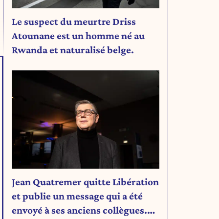
Le suspect du meurtre Driss
Atounane est un homme né au
Rwanda et naturalisé belge.
Jean Quatremer quitte Libération
et publie un message qui a été
envoyé à ses anciens collègues.