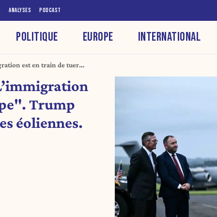
S
ANALYSES
PODCAST
POLITIQUE
EUROPE
INTERNATIONAL
ation est en train de tuer
 debout contre les éoliennes.
L’immigration
rope". Trump
es éoliennes.