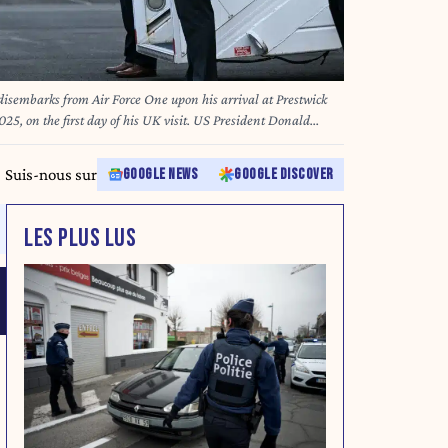
isembarks from Air Force One upon his arrival at Prestwick
025, on the first day of his UK visit. US President Donald
, 2025 for a mix of diplomacy, business and leisure, as a huge
e amid planned protests near his family-owned golf resorts.
Suis-nous sur
GOOGLE NEWS
GOOGLE DISCOVER
LES PLUS LUS