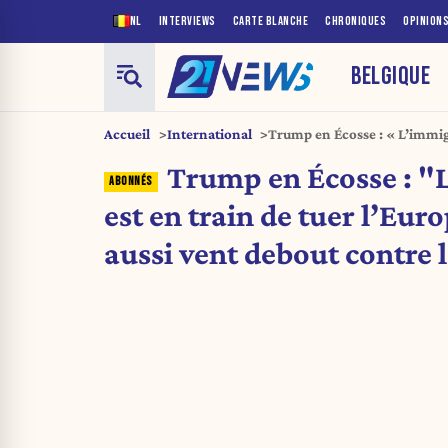
NL
INTERVIEWS
CARTE BLANCHE
CHRONIQUES
OPINION
BELGIQUE
Accueil
International
Trump en Écosse : « L’immigr
l’Europe ». Trump aussi vent
Trump en Écosse : "
est en train de tuer l’Eu
aussi vent debout contre l