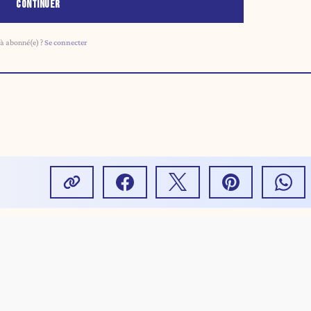
CONTINUER
à abonné(e) ?
Se connecter