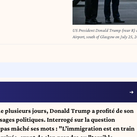
US President Donald Trump (rear R) d
Airport, south of Glasgow on July 25, 2
Trump departed for Scotland on July 25
UK security operation swung into plac
Brendan SMIALOWSKI / AFP
de plusieurs jours, Donald Trump a profité de son
sages politiques. Interrogé sur la question
 pas mâché ses mots : "L’immigration est en train