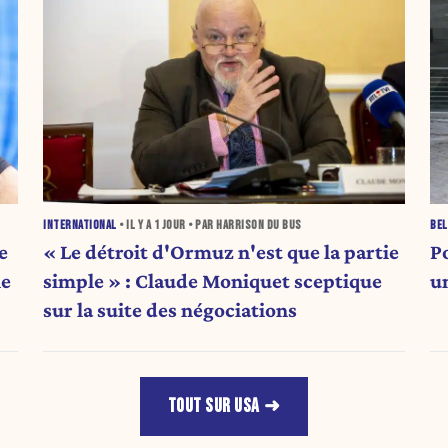
INTERNATIONAL
• IL Y A
1 JOUR
• PAR HARRISON DU BUS
BEL
e
« Le détroit d'Ormuz n'est que la partie
P
ne
simple » : Claude Moniquet sceptique
u
sur la suite des négociations
TOUT SUR USA