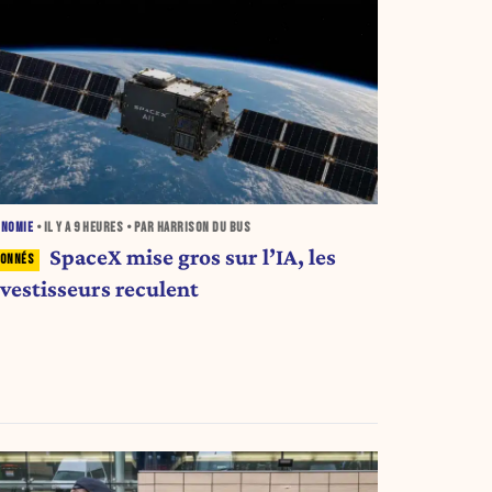
ONOMIE
• IL Y A
9 HEURES
• PAR HARRISON DU BUS
SpaceX mise gros sur l’IA, les
nvestisseurs reculent