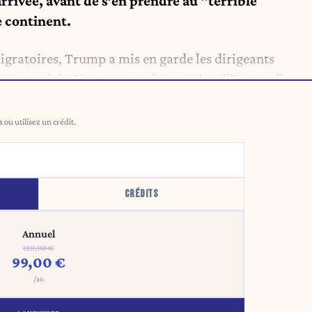
arrivée, avant de s’en prendre au "terrible
e continent.
igratoires, Trump a mis en garde les dirigeants
us ressaisir. Sinon, vous n’aurez plus d’Europe." .
ou utilisez un crédit.
CRÉDITS
Annuel
120,00 €
99,00 €
/an