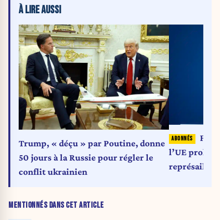
À LIRE AUSSI
Face
Trump, « déçu » par Poutine, donne
l’UE prolong
50 jours à la Russie pour régler le
représailles 
conflit ukrainien
la diplomati
MENTIONNÉS DANS CET ARTICLE