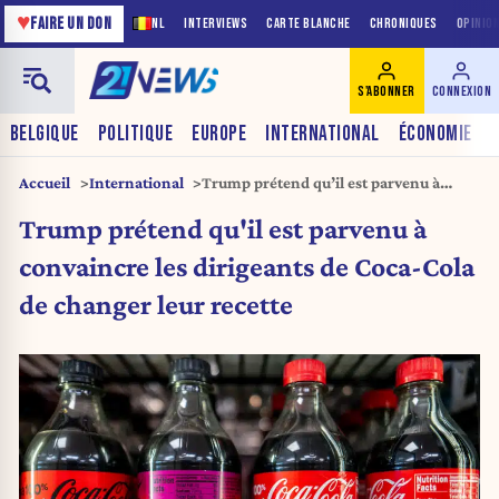
♥
FAIRE UN DON
NL
INTERVIEWS
CARTE BLANCHE
CHRONIQUES
OPINIO
S'ABONNER
CONNEXION
BELGIQUE
POLITIQUE
EUROPE
INTERNATIONAL
ÉCONOMIE
Accueil
International
Trump prétend qu’il est parvenu à
convaincre les dirigeants de Coca-Cola
Trump prétend qu'il est parvenu à
de changer leur recette
convaincre les dirigeants de Coca-Cola
de changer leur recette