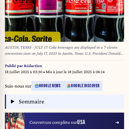
AUSTIN, TEXAS - JULY 17: Coke beverages are displayed in a 7-eleven
convenient store on July 17, 2025 in Austin, Texas. U.S. President Donald
Trump stated in a Truth Social post that Coca-Cola has agreed to use real
cane sugar in its U.S. beverages, similar to Mexican Coke. Brandon
Publié par
Rédaction
Bell/Getty Images/AFP (Photo by Brandon Bell / GETTY IMAGES NORTH
18 juillet 2025 à 03:30
• Mis à jour le
18 juillet 2025 à 06:14
AMERICA / Getty Images via AFP)
Suis-nous sur
GOOGLE NEWS
GOOGLE DISCOVER
Sommaire
USA
Couverture complète sur