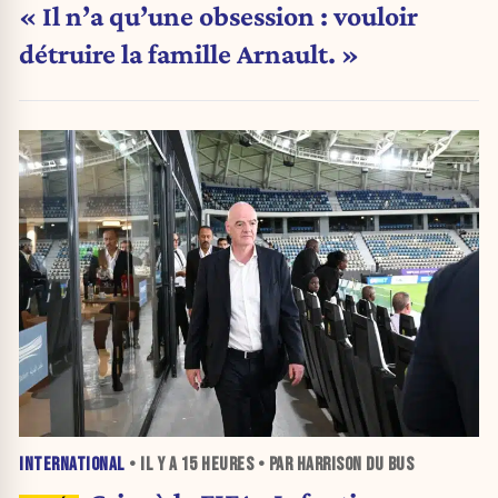
« Il n’a qu’une obsession : vouloir
détruire la famille Arnault. »
INTERNATIONAL
• IL Y A
15 HEURES
• PAR HARRISON DU BUS