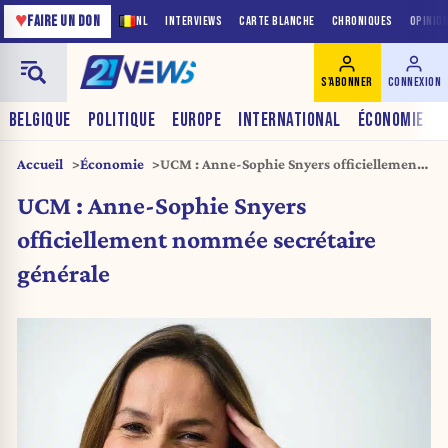
♥
FAIRE UN DON
NL
INTERVIEWS
CARTE BLANCHE
CHRONIQUES
OPINIO
S'ABONNER
CONNEXION
BELGIQUE
POLITIQUE
EUROPE
INTERNATIONAL
ÉCONOMIE
Accueil
Économie
UCM : Anne-Sophie Snyers officiellement
nommée secrétaire générale
UCM : Anne-Sophie Snyers
officiellement nommée secrétaire
générale