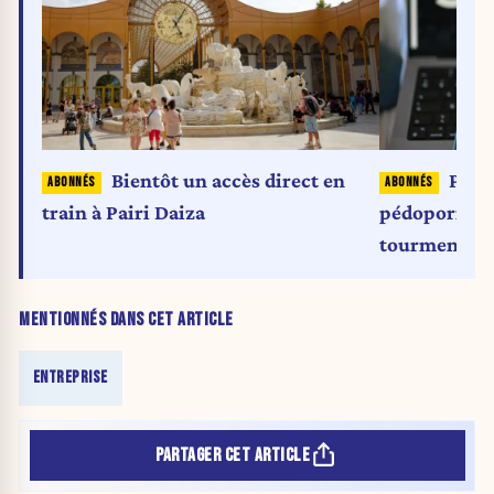
Bientôt un accès direct en
Poup
train à Pairi Daiza
pédopornogr
tourmente, l
MENTIONNÉS DANS CET ARTICLE
ENTREPRISE
PARTAGER CET ARTICLE