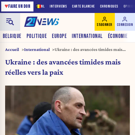
♥
FAIRE UN DON
NL
INTERVIEWS
CARTE BLANCHE
CHRONIQUES
OPINIO
S'ABONNER
CONNEXION
BELGIQUE
POLITIQUE
EUROPE
INTERNATIONAL
ÉCONOMIE
Accueil
International
Ukraine : des avancées timides mais
réelles vers la paix
Ukraine : des avancées timides mais
réelles vers la paix