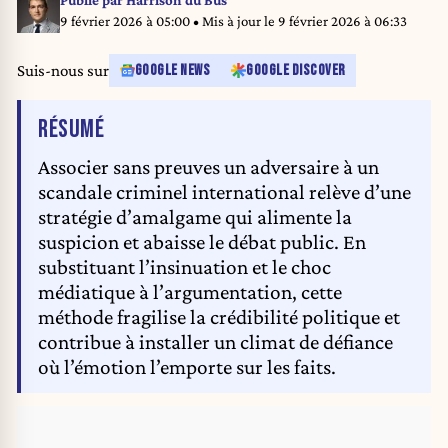
Publié par
Harrison du Bus
9 février 2026 à 05:00
• Mis à jour le
9 février 2026 à 06:33
Suis-nous sur
GOOGLE NEWS
GOOGLE DISCOVER
DE L'ARTICLE
RÉSUMÉ
Associer sans preuves un adversaire à un
scandale criminel international relève d’une
stratégie d’amalgame qui alimente la
suspicion et abaisse le débat public. En
substituant l’insinuation et le choc
médiatique à l’argumentation, cette
méthode fragilise la crédibilité politique et
contribue à installer un climat de défiance
où l’émotion l’emporte sur les faits.