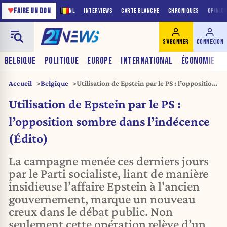
♥
FAIRE UN DON
NL
INTERVIEWS
CARTE BLANCHE
CHRONIQUES
OPINIO
S'ABONNER
CONNEXION
BELGIQUE
POLITIQUE
EUROPE
INTERNATIONAL
ÉCONOMIE
Accueil
Belgique
Utilisation de Epstein par le PS : l’opposition
sombre dans l’indécence (Édito)
Utilisation de Epstein par le PS :
l’opposition sombre dans l’indécence
(Édito)
La campagne menée ces derniers jours
par le Parti socialiste, liant de manière
insidieuse l’affaire Epstein à l'ancien
gouvernement, marque un nouveau
creux dans le débat public. Non
seulement cette opération relève d’un