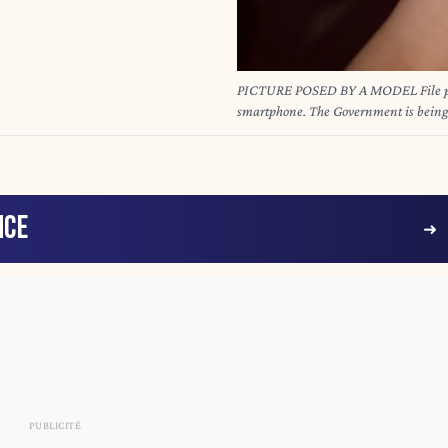
PICTURE POSED BY A MODEL File phot
smartphone. The Government is being 
disrupt the "addictive grip" of smartp
NCE