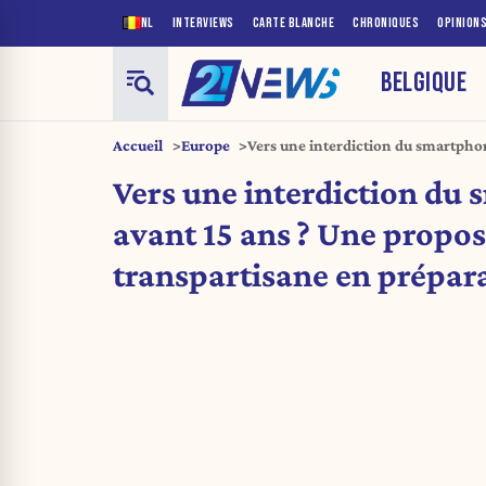
NL
INTERVIEWS
CARTE BLANCHE
CHRONIQUES
OPINION
BELGIQUE
Accueil
Europe
Vers une interdiction du smartpho
proposition transpartisane en pré
Vers une interdiction du
avant 15 ans ? Une propos
transpartisane en prépar