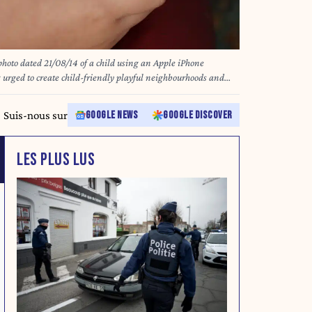
o dated 21/08/14 of a child using an Apple iPhone
urged to create child-friendly playful neighbourhoods and
hones on children's lives. Issue date: Wednesday June 11, 2025.
Suis-nous sur
GOOGLE NEWS
GOOGLE DISCOVER
LES PLUS LUS