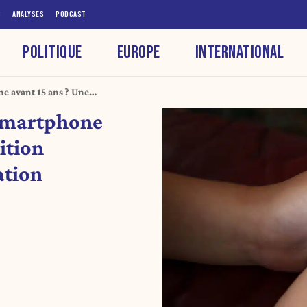
S
ANALYSES
PODCAST
POLITIQUE
EUROPE
INTERNATIONAL
ne avant 15 ans ? Une
paration
 smartphone
ition
ation