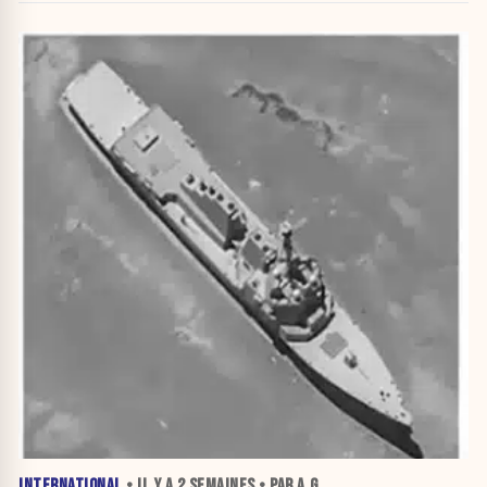
INTERNATIONAL
• IL Y A
2 SEMAINES
• PAR A.G.