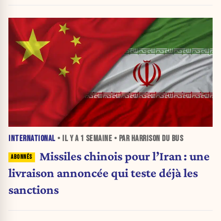
INTERNATIONAL
• IL Y A
1 SEMAINE
• PAR HARRISON DU BUS
Missiles chinois pour l’Iran : une
livraison annoncée qui teste déjà les
sanctions