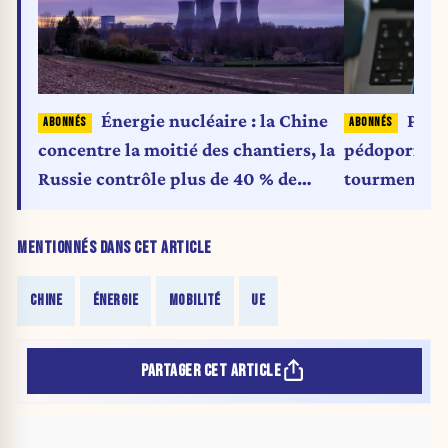
Énergie nucléaire : la Chine
Poup
concentre la moitié des chantiers, la
pédopornogr
Russie contrôle plus de 40 % de
tourmente, l
l’enrichissement d’uranium
MENTIONNÉS DANS CET ARTICLE
CHINE
ÉNERGIE
MOBILITÉ
UE
PARTAGER CET ARTICLE