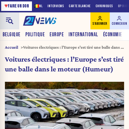
♥
FAIRE UN DON
NL
INTERVIEWS
CARTE BLANCHE
CHRONIQUES
OPINIO
S'ABONNER
CONNEXION
BELGIQUE
POLITIQUE
EUROPE
INTERNATIONAL
ÉCONOMIE
Accueil
Voitures électriques : l’Europe s’est tiré une balle dans le
moteur (Humeur)
Voitures électriques : l’Europe s’est tiré
une balle dans le moteur (Humeur)