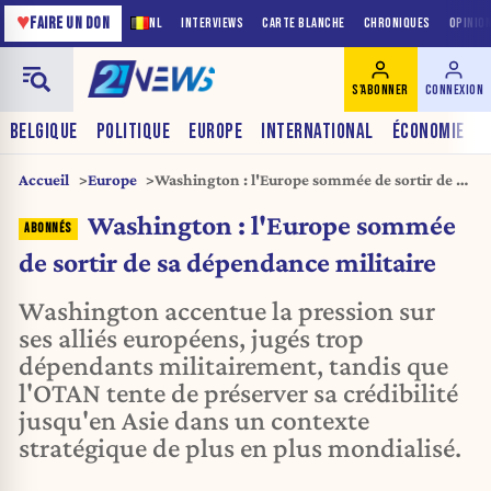
♥
FAIRE UN DON
NL
INTERVIEWS
CARTE BLANCHE
CHRONIQUES
OPINIO
S'ABONNER
CONNEXION
BELGIQUE
POLITIQUE
EUROPE
INTERNATIONAL
ÉCONOMIE
Accueil
Europe
Washington : l'Europe sommée de sortir de sa
dépendance militaire
Washington : l'Europe sommée
de sortir de sa dépendance militaire
Washington accentue la pression sur
ses alliés européens, jugés trop
dépendants militairement, tandis que
l'OTAN tente de préserver sa crédibilité
jusqu'en Asie dans un contexte
stratégique de plus en plus mondialisé.