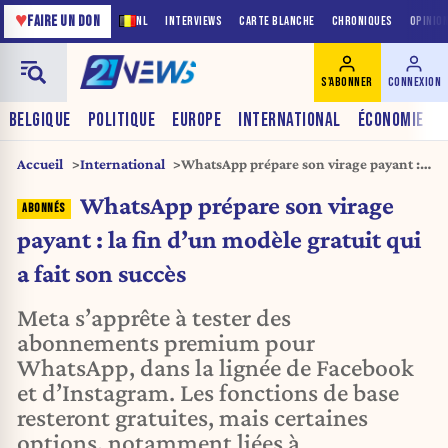
♥
FAIRE UN DON
NL
INTERVIEWS
CARTE BLANCHE
CHRONIQUES
OPINIO
S'ABONNER
CONNEXION
BELGIQUE
POLITIQUE
EUROPE
INTERNATIONAL
ÉCONOMIE
Accueil
International
WhatsApp prépare son virage payant :
la fin d’un modèle gratuit qui a fait son
WhatsApp prépare son virage
succès
payant : la fin d’un modèle gratuit qui
a fait son succès
Meta s’apprête à tester des
abonnements premium pour
WhatsApp, dans la lignée de Facebook
et d’Instagram. Les fonctions de base
resteront gratuites, mais certaines
options, notamment liées à