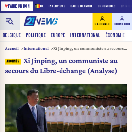
♥
FAIRE UN DON
NL
INTERVIEWS
CARTE BLANCHE
CHRONIQUES
OPINIO
S'ABONNER
CONNEXION
BELGIQUE
POLITIQUE
EUROPE
INTERNATIONAL
ÉCONOMIE
Accueil
International
Xi Jinping, un communiste au secours
du Libre-échange (Analyse)
Xi Jinping, un communiste au
secours du Libre-échange (Analyse)