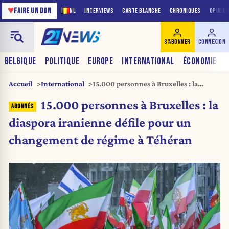
♥
FAIRE UN DON
NL
INTERVIEWS
CARTE BLANCHE
CHRONIQUES
OPINIO
S'ABONNER
CONNEXION
BELGIQUE
POLITIQUE
EUROPE
INTERNATIONAL
ÉCONOMIE
Accueil
International
15.000 personnes à Bruxelles : la
diaspora iranienne défile pour un
15.000 personnes à Bruxelles : la
changement de régime à Téhéran
diaspora iranienne défile pour un
changement de régime à Téhéran