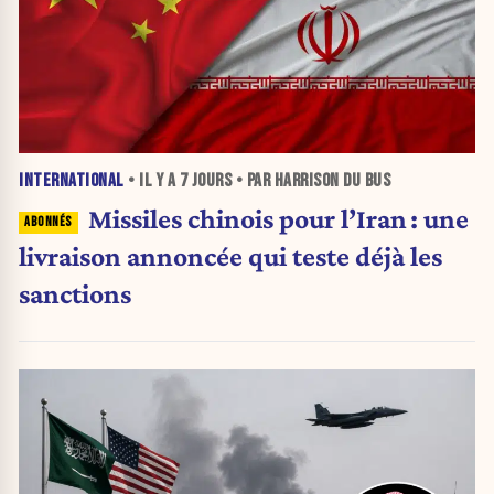
INTERNATIONAL
• IL Y A
7 JOURS
• PAR HARRISON DU BUS
Missiles chinois pour l’Iran : une
livraison annoncée qui teste déjà les
sanctions