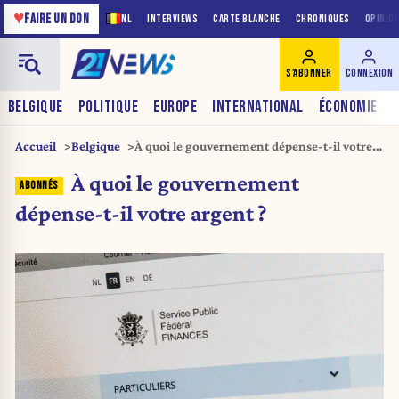
♥
FAIRE UN DON
NL
INTERVIEWS
CARTE BLANCHE
CHRONIQUES
OPINIO
S'ABONNER
CONNEXION
BELGIQUE
POLITIQUE
EUROPE
INTERNATIONAL
ÉCONOMIE
Accueil
Belgique
À quoi le gouvernement dépense-t-il votre
argent ?
À quoi le gouvernement
dépense-t-il votre argent ?