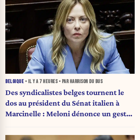
BELGIQUE
• IL Y A
7 HEURES
• PAR HARRISON DU BUS
Des syndicalistes belges tournent le
dos au président du Sénat italien à
Marcinelle : Meloni dénonce un geste
« honteux »