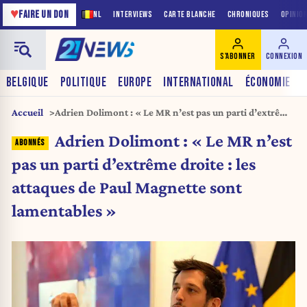
♥
FAIRE UN DON
NL
INTERVIEWS
CARTE BLANCHE
CHRONIQUES
OPINIO
S'ABONNER
CONNEXION
BELGIQUE
POLITIQUE
EUROPE
INTERNATIONAL
ÉCONOMIE
Accueil
Adrien Dolimont : « Le MR n’est pas un parti d’extrême
droite : les attaques de Paul Magnette sont lamentables
Adrien Dolimont : « Le MR n’est
»
pas un parti d’extrême droite : les
attaques de Paul Magnette sont
lamentables »