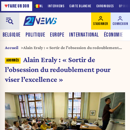
♥
FAIRE UN DON
NL
INTERVIEWS
CARTE BLANCHE
CHRONIQUES
OPINIO
S'ABONNER
CONNEXION
BELGIQUE
POLITIQUE
EUROPE
INTERNATIONAL
ÉCONOMIE
Accueil
Alain Eraly : « Sortir de l’obsession du redoublement
pour viser l’excellence »
Alain Eraly : « Sortir de
l’obsession du redoublement pour
viser l’excellence »