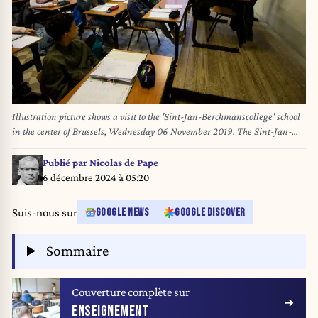
Illustration picture shows a visit to the 'Sint-Jan-Berchmanscollege' school
in the center of Brussels, Wednesday 06 November 2019. The Sint-Jan-
Berchmanscollege is a secondary education school, part of the
Scholengemeenschap voor Katholiek Secundair Onderwijs Sint-Gorik.
Publié par
Nicolas de Pape
BELGA PHOTO NICOLAS MAETERLINCK
6 décembre 2024 à 05:20
Suis-nous sur
GOOGLE NEWS
GOOGLE DISCOVER
Sommaire
Couverture complète sur
ENSEIGNEMENT