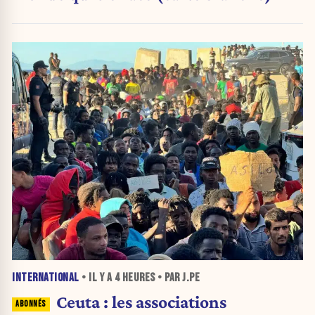
INTERNATIONAL
• IL Y A
4 HEURES
• PAR J.PE
Ceuta : les associations