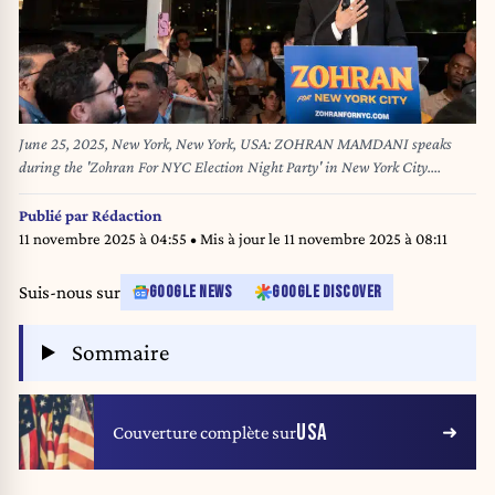
June 25, 2025, New York, New York, USA: ZOHRAN MAMDANI speaks
during the 'Zohran For NYC Election Night Party' in New York City.
Democratic nominee Zohran Mamdani and his supporters gathered for a
'Zohran For NYC Election Night Party' in New York City. Mamdani would
Publié par
Rédaction
lead the first round of the Democratic Primary, with Andrew Cuomo
11 novembre 2025 à 04:55
• Mis à jour le
11 novembre 2025 à 08:11
conceding the nomination. (Credit Image: © Derek French/SOPA Images
via ZUMA Press Wire)
Suis-nous sur
GOOGLE NEWS
GOOGLE DISCOVER
Sommaire
USA
Couverture complète sur