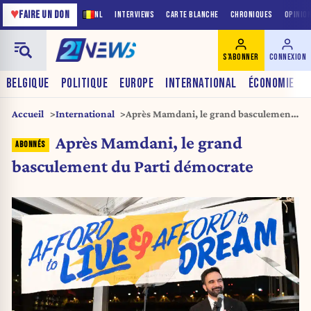
♥
FAIRE UN DON
NL
INTERVIEWS
CARTE BLANCHE
CHRONIQUES
OPINIO
S'ABONNER
CONNEXION
BELGIQUE
POLITIQUE
EUROPE
INTERNATIONAL
ÉCONOMIE
Accueil
International
Après Mamdani, le grand basculement
du Parti démocrate
Après Mamdani, le grand
basculement du Parti démocrate