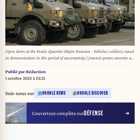
Open doors at the Peutie Quartier Major Housiau - Vehicles; soldiers; stand
in demonstration in this period of uncertainity | Journée portes ouvertes au
Quartier Major Housiau de Peutie - Soldats; militaires; véhicules et stands
d'information en cette période d'incertitudes 15/03/2025
Publié par
Rédaction
1 octobre 2025 à 02:21
Suis-nous sur
GOOGLE NEWS
GOOGLE DISCOVER
DÉFENSE
Couverture complète sur