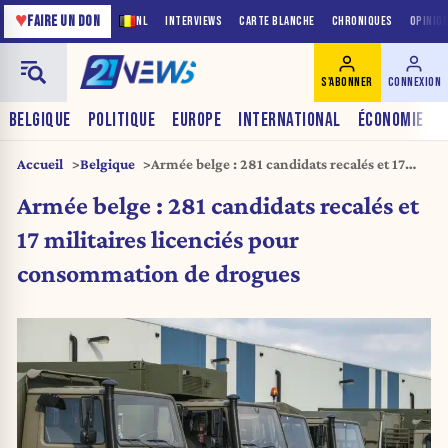
♥
FAIRE UN DON
NL
INTERVIEWS
CARTE BLANCHE
CHRONIQUES
OPINIO
S'ABONNER
CONNEXION
BELGIQUE
POLITIQUE
EUROPE
INTERNATIONAL
ÉCONOMIE
Accueil
Belgique
Armée belge : 281 candidats recalés et 17
militaires licenciés pour consommation de
Armée belge : 281 candidats recalés et
drogues
17 militaires licenciés pour
consommation de drogues