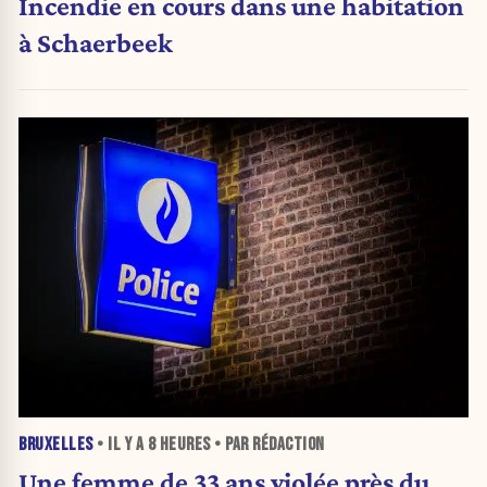
Incendie en cours dans une habitation
à Schaerbeek
BRUXELLES
• IL Y A
8 HEURES
• PAR RÉDACTION
Une femme de 33 ans violée près du