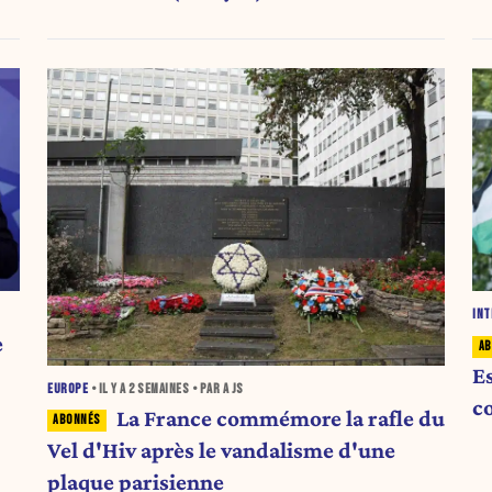
INT
e
E
EUROPE
• IL Y A
2 SEMAINES
• PAR A JS
co
La France commémore la rafle du
Vel d'Hiv après le vandalisme d'une
plaque parisienne