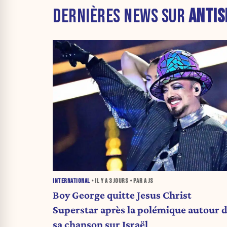
DERNIÈRES NEWS SUR
ANTIS
INTERNATIONAL
• IL Y A
3 JOURS
• PAR A JS
Boy George quitte Jesus Christ
Superstar après la polémique autour 
sa chanson sur Israël