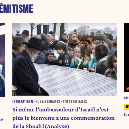
ÉMITISME
CU
INTERNATIONAL
• IL Y A
2 SEMAINES
• PAR PETER BACKX
Si même l’ambassadeur d’Israël n’est
Gr
plus le bienvenu à une commémoration
de
de la Shoah !(Analyse)