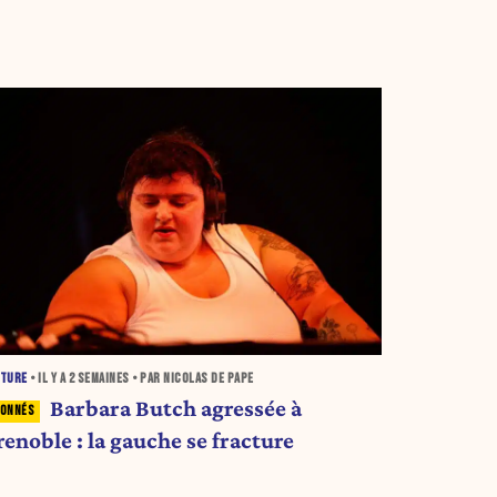
LTURE
• IL Y A
2 SEMAINES
• PAR NICOLAS DE PAPE
Barbara Butch agressée à
enoble : la gauche se fracture