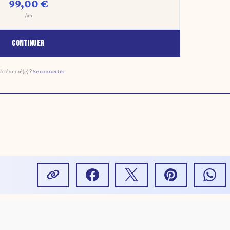
99,00 €
/an
CONTINUER
à abonné(e) ?
Se connecter