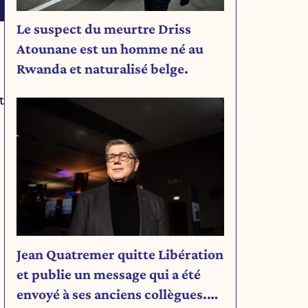
Le suspect du meurtre Driss
Atounane est un homme né au
Rwanda et naturalisé belge.
t
Jean Quatremer quitte Libération
et publie un message qui a été
envoyé à ses anciens collègues.