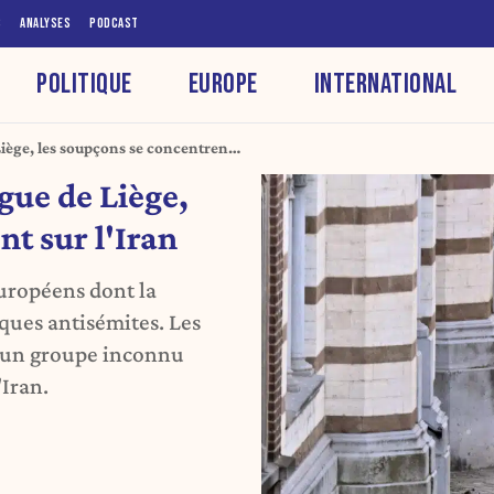
S
ANALYSES
PODCAST
POLITIQUE
EUROPE
INTERNATIONAL
iège, les soupçons se concentrent
gue de Liège,
nt sur l'Iran
européens dont la
ques antisémites. Les
'un groupe inconnu
'Iran.