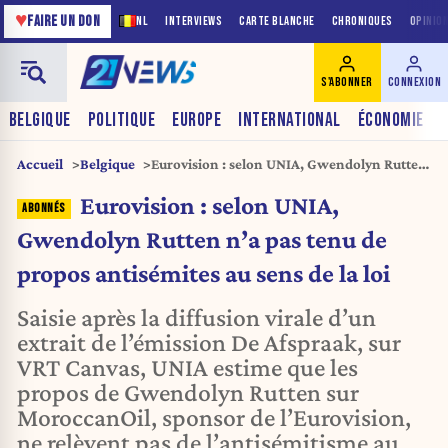
♥
FAIRE UN DON
NL
INTERVIEWS
CARTE BLANCHE
CHRONIQUES
OPINIO
S'ABONNER
CONNEXION
BELGIQUE
POLITIQUE
EUROPE
INTERNATIONAL
ÉCONOMIE
Accueil
Belgique
Eurovision : selon UNIA, Gwendolyn Rutten
n’a pas tenu de propos antisémites au sens
Eurovision : selon UNIA,
de la loi
Gwendolyn Rutten n’a pas tenu de
propos antisémites au sens de la loi
Saisie après la diffusion virale d’un
extrait de l’émission De Afspraak, sur
VRT Canvas, UNIA estime que les
propos de Gwendolyn Rutten sur
MoroccanOil, sponsor de l’Eurovision,
ne relèvent pas de l’antisémitisme au