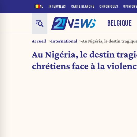
NL
INTERVIEWS
CARTE BLANCHE
CHRONIQUES
OPINION
BELGIQUE
Accueil
International
Au Nigéria, le destin tragique
islamiste
Au Nigéria, le destin trag
chrétiens face à la violen