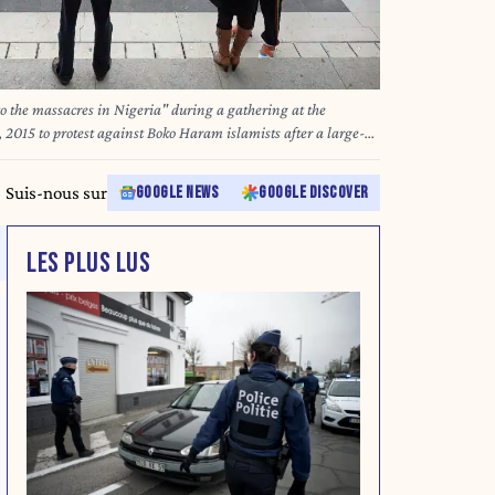
o the massacres in Nigeria" during a gathering at the
, 2015 to protest against Boko Haram islamists after a large-
 the borders of Chad, Nigeria, Niger and Cameroon, were as
 in a raid on January 7, 2015. Cameroon, Chad and Niger
Suis-nous sur
GOOGLE NEWS
GOOGLE DISCOVER
t the Boko Haram Islamists, as their attacks spread beyond
failure to regain control. AFP PHOTO / LIONEL
BONAVENTURE / AFP)
LES PLUS LUS