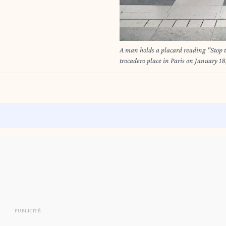
A man holds a placard reading "Stop t
trocadero place in Paris on January 18
scale attack in Baga, which straddles
many as 2,000 people were massacred
have launched a regional bid to comba
Nigeria and concern mounts over the Nigerians' 
BONAVENTURE (Photo by LIONEL 