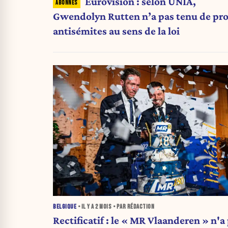
Eurovision : selon UNIA,
Gwendolyn Rutten n’a pas tenu de pr
antisémites au sens de la loi
BELGIQUE
• IL Y A
2 MOIS
• PAR RÉDACTION
Rectificatif : le « MR Vlaanderen » n'a