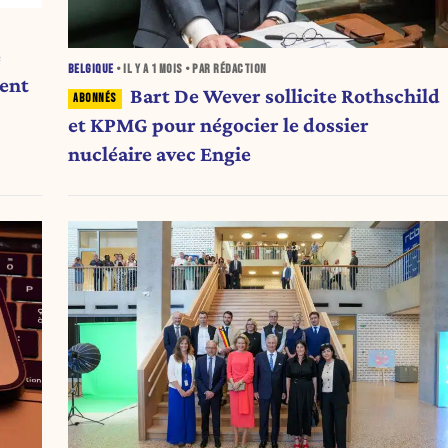
e
BELGIQUE
• IL Y A
1 MOIS
• PAR RÉDACTION
ment
Bart De Wever sollicite Rothschild
et KPMG pour négocier le dossier
nucléaire avec Engie