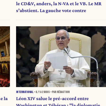
le CD&V, anders, la N-VA et le VB. Le MR
s’abstient. La gauche vote contre
INTERNATIONAL
• IL Y A
2 MOIS
• PAR RÉDACTION
e la
Léon XIV salue le pré-accord entre
Washington et Téhéran : "la diplomatie