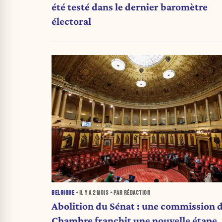
été testé dans le dernier baromètre
électoral
BELGIQUE
• IL Y A
2 MOIS
• PAR RÉDACTION
Abolition du Sénat : une commission d
Chambre franchit une nouvelle étape