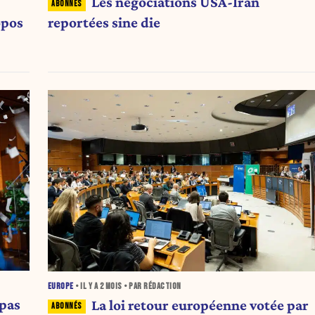
Les négociations USA-Iran
opos
reportées sine die
EUROPE
• IL Y A
2 MOIS
• PAR RÉDACTION
 pas
La loi retour européenne votée par