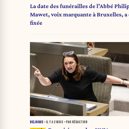
La date des funérailles de l’Abbé Phili
Mawet, voix marquante à Bruxelles, a 
fixée
BELGIQUE
• IL Y A
2 MOIS
• PAR RÉDACTION