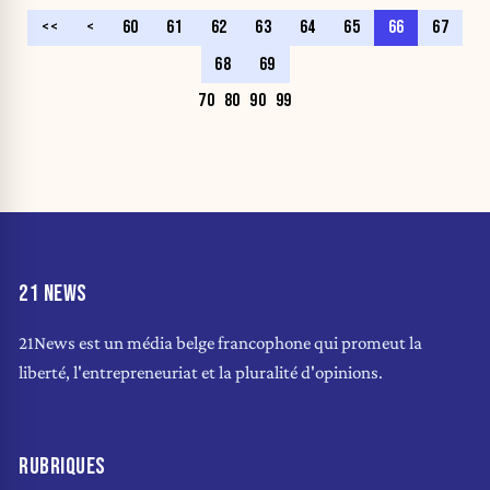
<<
<
60
61
62
63
64
65
66
67
68
69
70
80
90
99
21 NEWS
21News est un média belge francophone qui promeut la
liberté, l'entrepreneuriat et la pluralité d'opinions.
RUBRIQUES