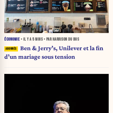
ÉCONOMIE
• IL Y A
5 MOIS
• PAR HARRISON DU BUS
Ben & Jerry’s, Unilever et la fin
d’un mariage sous tension