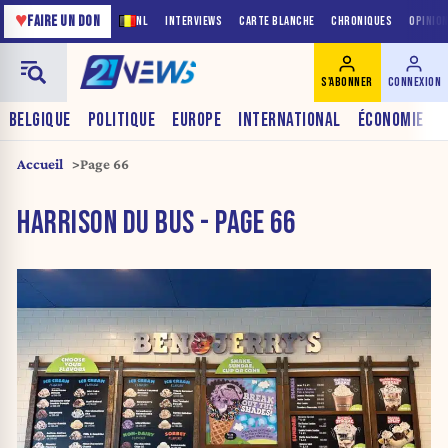
♥
FAIRE UN DON
NL
INTERVIEWS
CARTE BLANCHE
CHRONIQUES
OPINIO
S'ABONNER
CONNEXION
BELGIQUE
POLITIQUE
EUROPE
INTERNATIONAL
ÉCONOMIE
Accueil
Page 66
HARRISON DU BUS - PAGE 66