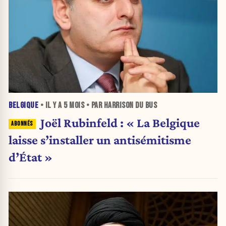
BELGIQUE
• IL Y A
5 MOIS
• PAR HARRISON DU BUS
Joël Rubinfeld : « La Belgique
laisse s’installer un antisémitisme
d’État »