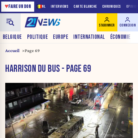
♥
FAIRE UN DON
NL
INTERVIEWS
CARTE BLANCHE
CHRONIQUES
OPINIO
S'ABONNER
CONNEXION
BELGIQUE
POLITIQUE
EUROPE
INTERNATIONAL
ÉCONOMIE
Accueil
Page 69
HARRISON DU BUS - PAGE 69