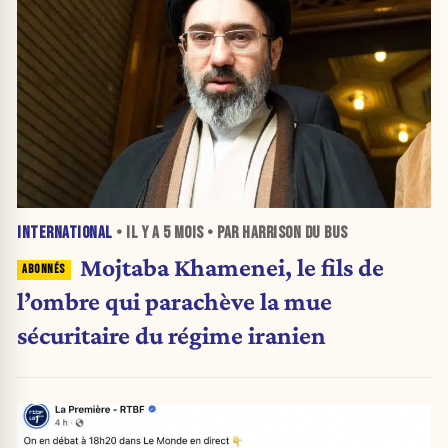
INTERNATIONAL
• IL Y A
5 MOIS
• PAR HARRISON DU BUS
Mojtaba Khamenei, le fils de
l’ombre qui parachève la mue
sécuritaire du régime iranien