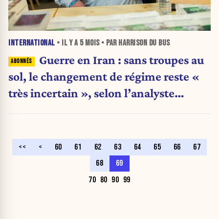
INTERNATIONAL
• IL Y A
5 MOIS
• PAR HARRISON DU BUS
Guerre en Iran : sans troupes au
sol, le changement de régime reste «
très incertain », selon l’analyste
militaire Michel Goya
<<
<
60
61
62
63
64
65
66
67
68
69
70
80
90
99