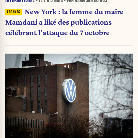
INTERNATIONAL
• IL Y A
5 MOIS
• PAR HARRISON DU BUS
New York : la femme du maire
Mamdani a liké des publications
célébrant l’attaque du 7 octobre