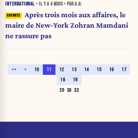
INTERNATIONAL
• IL Y A
4 MOIS
• PAR A.G.
Après trois mois aux affaires, le
maire de New-York Zohran Mamdani
ne rassure pas
<<
<
10
11
12
13
14
15
16
17
18
19
20
30
33