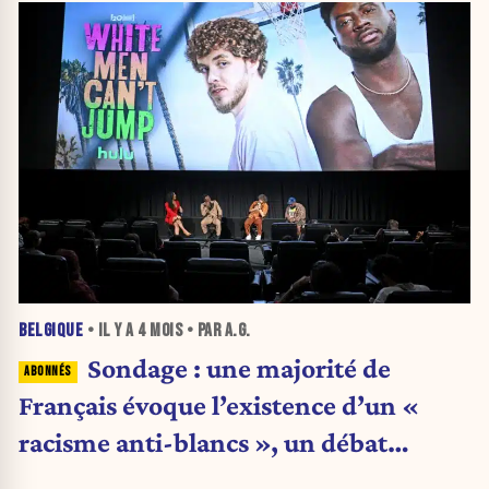
BELGIQUE
• IL Y A
4 MOIS
• PAR A.G.
Sondage : une majorité de
Français évoque l’existence d’un «
racisme anti-blancs », un débat
toujours sensible