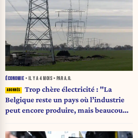
ÉCONOMIE
• IL Y A
4 MOIS
• PAR A.G.
Trop chère électricité : "La
Belgique reste un pays où l’industrie
peut encore produire, mais beaucoup
plus difficilement investir"
(Febeliac/Deloitte)