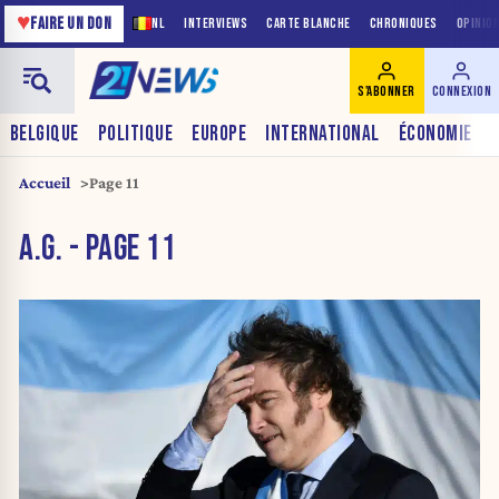
♥
FAIRE UN DON
NL
INTERVIEWS
CARTE BLANCHE
CHRONIQUES
OPINIO
S'ABONNER
CONNEXION
BELGIQUE
POLITIQUE
EUROPE
INTERNATIONAL
ÉCONOMIE
Accueil
Page 11
A.G. - PAGE 11