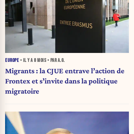
EUROPE
• IL Y A
8 MOIS
• PAR A.G.
Migrants : la CJUE entrave l’action de
Frontex et s’invite dans la politique
migratoire