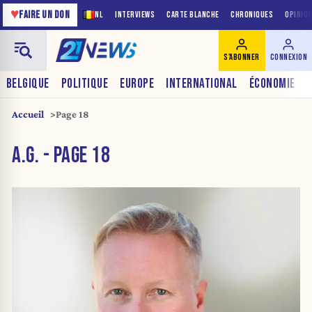
♥
FAIRE UN DON
NL
INTERVIEWS
CARTE BLANCHE
CHRONIQUES
OPINIO
S'ABONNER
CONNEXION
BELGIQUE
POLITIQUE
EUROPE
INTERNATIONAL
ÉCONOMIE
Accueil
Page 18
A.G. - PAGE 18