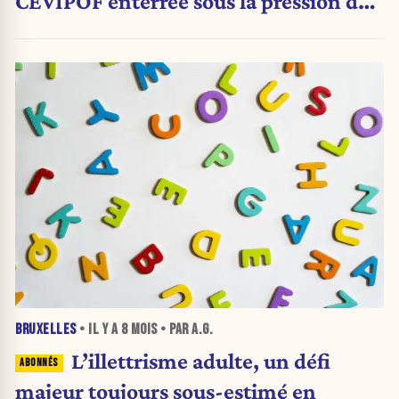
CEVIPOF enterrée sous la pression de
LFI
BRUXELLES
• IL Y A
8 MOIS
• PAR A.G.
L’illettrisme adulte, un défi
majeur toujours sous-estimé en