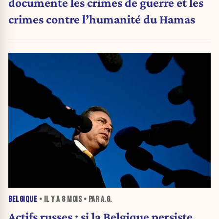
documente les crimes de guerre et les
crimes contre l’humanité du Hamas
BELGIQUE
• IL Y A
8 MOIS
• PAR A.G.
Actifs russes : si la Belgique persiste,