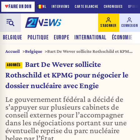
♥
FAIRE UN DON
NL
INTERVIEWS
CARTE BLANCHE
CHRONIQUES
OPINIO
S'ABONNER
CONNEXION
BELGIQUE
POLITIQUE
EUROPE
INTERNATIONAL
ÉCONOMIE
Accueil
Belgique
Bart De Wever sollicite Rothschild et KPMG
pour négocier le dossier nucléaire avec
Bart De Wever sollicite
Engie
Rothschild et KPMG pour négocier le
dossier nucléaire avec Engie
Le gouvernement fédéral a décidé de
s’appuyer sur plusieurs cabinets de
conseil externes pour l’accompagner
dans les négociations portant sur une
éventuelle reprise du parc nucléaire
belge par l’État.