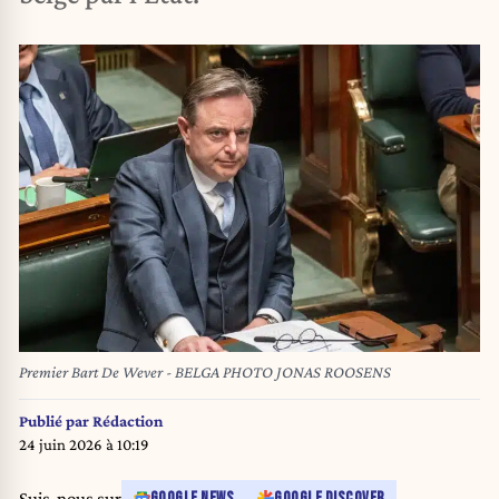
Premier Bart De Wever - BELGA PHOTO JONAS ROOSENS
Publié par
Rédaction
24 juin 2026 à 10:19
Suis-nous sur
GOOGLE NEWS
GOOGLE DISCOVER