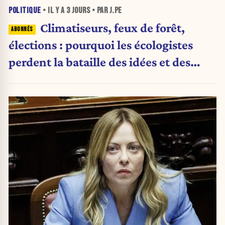
POLITIQUE
• IL Y A
3 JOURS
• PAR J.PE
Climatiseurs, feux de forêt,
élections : pourquoi les écologistes
perdent la bataille des idées et des
urnes