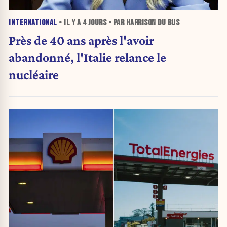
INTERNATIONAL
• IL Y A
4 JOURS
• PAR HARRISON DU BUS
Près de 40 ans après l'avoir
abandonné, l'Italie relance le
nucléaire