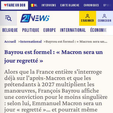
♥
FAIRE UN DON
NL
INTERVIEWS
CARTE BLANCHE
CHRONIQUES
OPINIO
S'ABONNER
CONNEXION
BELGIQUE
POLITIQUE
EUROPE
INTERNATIONAL
ÉCONOMIE
Accueil
International
Bayrou est formel : « Macron sera un
jour regretté »
Bayrou est formel : « Macron sera un
jour regretté »
Alors que la France entière s'interroge
déjà sur l'après-Macron et que les
prétendants à 2027 multiplient les
manœuvres, François Bayrou affiche
une conviction pour le moins singulière
: selon lui, Emmanuel Macron sera un
jour « regretté »… et pourrait même