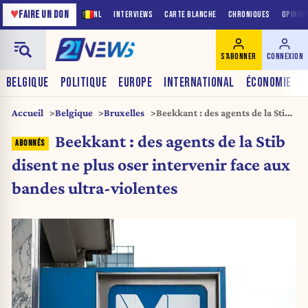
♥
FAIRE UN DON
NL
INTERVIEWS
CARTE BLANCHE
CHRONIQUES
OPINIO
S'ABONNER
CONNEXION
BELGIQUE
POLITIQUE
EUROPE
INTERNATIONAL
ÉCONOMIE
Accueil
Belgique
Bruxelles
Beekkant : des agents de la Stib
disent ne plus oser intervenir
Beekkant : des agents de la Stib
face aux bandes ultra-violentes
disent ne plus oser intervenir face aux
bandes ultra-violentes