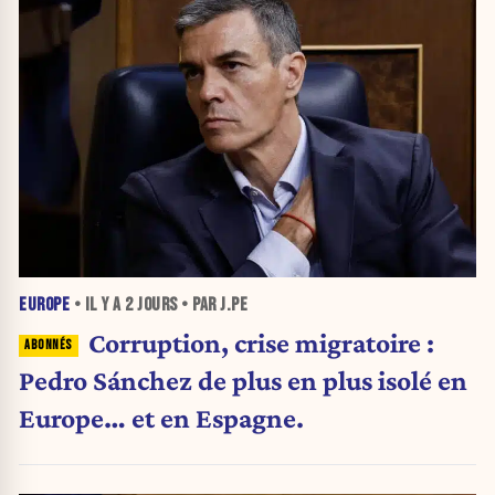
EUROPE
• IL Y A
2 JOURS
• PAR J.PE
Corruption, crise migratoire :
Pedro Sánchez de plus en plus isolé en
Europe… et en Espagne.