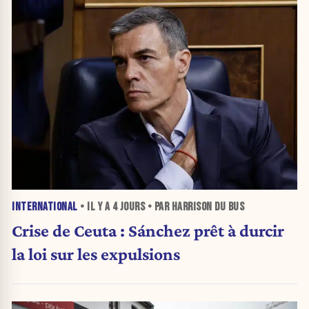
INTERNATIONAL
• IL Y A
4 JOURS
• PAR HARRISON DU BUS
Crise de Ceuta : Sánchez prêt à durcir
la loi sur les expulsions