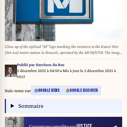
Close-up of the stylized “M” logo marking the entrance to the Kunst-Wet
(Art-Loi) metro station in Brussels, operated by the MIVB/STIB. The image
highlights the iconic branding of the city’s metro system and serves as a
visual reference for urban public transport infrastructure. … Brussels,
Publié par
Harrison du Bus
Belgium 30 NOV 2025 Photo Werner Lerooy.
2 décembre 2025 à 04:50
• Mis à jour le
2 décembre 2025 à
10:13
Suis-nous sur
GOOGLE NEWS
GOOGLE DISCOVER
Sommaire
JUSTICE
Couverture complète sur