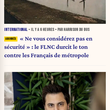
INTERNATIONAL
• IL Y A
6 HEURES
• PAR HARRISON DU BUS
« Ne vous considérez pas en
sécurité » : le FLNC durcit le ton
contre les Français de métropole