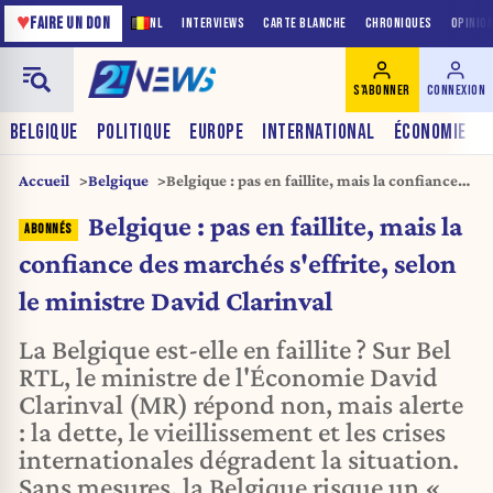
♥
FAIRE UN DON
NL
INTERVIEWS
CARTE BLANCHE
CHRONIQUES
OPINIO
S'ABONNER
CONNEXION
BELGIQUE
POLITIQUE
EUROPE
INTERNATIONAL
ÉCONOMIE
Accueil
Belgique
Belgique : pas en faillite, mais la confiance
des marchés s'effrite, selon le ministre
Belgique : pas en faillite, mais la
David Clarinval
confiance des marchés s'effrite, selon
le ministre David Clarinval
La Belgique est-elle en faillite ? Sur Bel
RTL, le ministre de l'Économie David
Clarinval (MR) répond non, mais alerte
: la dette, le vieillissement et les crises
internationales dégradent la situation.
Sans mesures, la Belgique risque un «