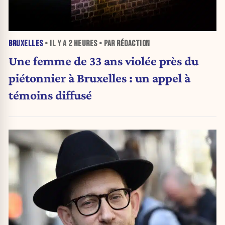
BRUXELLES
• IL Y A
2 HEURES
• PAR RÉDACTION
Une femme de 33 ans violée près du
piétonnier à Bruxelles : un appel à
témoins diffusé